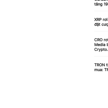
tăng 1
XRP rơi
đặt cư
CRO rơ
Media b
Crypto
TRON th
mua: T