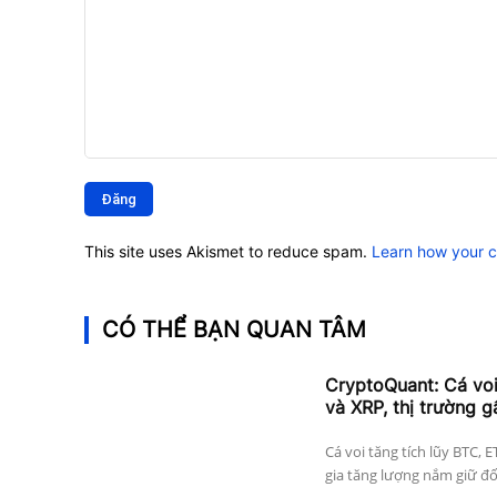
Bình
luận:
This site uses Akismet to reduce spam.
Learn how your 
CÓ THỂ BẠN QUAN TÂM
CryptoQuant: Cá vo
và XRP, thị trường g
Cá voi tăng tích lũy BTC, 
gia tăng lượng nắm giữ đối 