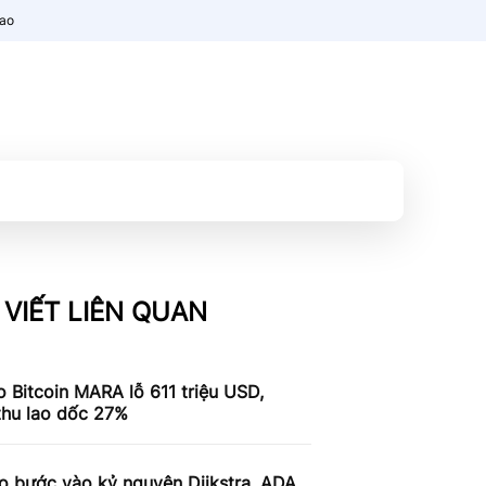
nao
 VIẾT LIÊN QUAN
 Bitcoin MARA lỗ 611 triệu USD,
thu lao dốc 27%
o bước vào kỷ nguyên Dijkstra, ADA