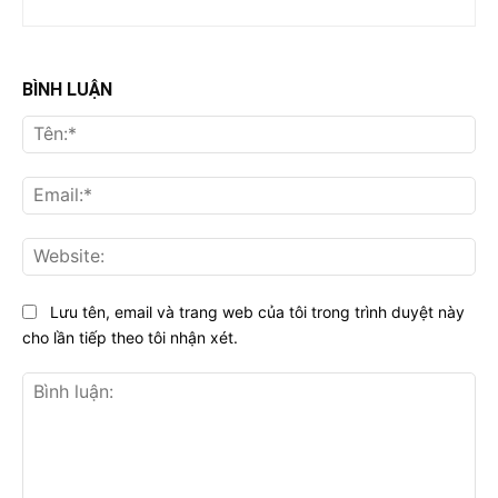
BÌNH LUẬN
Tên
Ema
Web
Lưu tên, email và trang web của tôi trong trình duyệt này
cho lần tiếp theo tôi nhận xét.