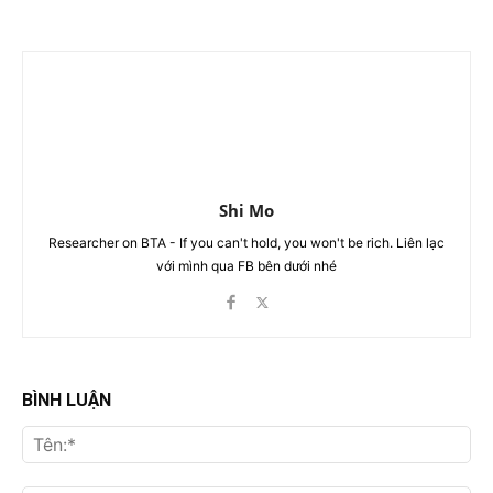
Shi Mo
Researcher on BTA - If you can't hold, you won't be rich. Liên lạc
với mình qua FB bên dưới nhé
BÌNH LUẬN
Tên