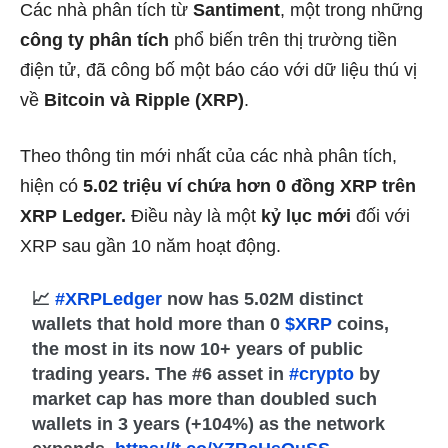
Các nhà phân tích từ
Santiment
, một trong những
công ty phân tích
phổ biến trên thị trường tiền
điện tử, đã công bố một báo cáo với dữ liệu thú vị
về
Bitcoin và Ripple (XRP)
.
Theo thông tin mới nhất của các nhà phân tích,
hiện có
5.02 triệu ví chứa hơn 0 đồng XRP trên
XRP Ledger.
Điều này là một
kỷ lục mới
đối với
XRP sau gần 10 năm hoạt động.
📈
#XRPLedger
now has 5.02M distinct
wallets that hold more than 0
$XRP
coins,
the most in its now 10+ years of public
trading years. The #6 asset in
#crypto
by
market cap has more than doubled such
wallets in 3 years (+104%) as the network