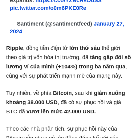
expands.
https://t.co/YZBcHsOuSS
pic.twitter.com/o0m6PKE0Re
— Santiment (@santimentfeed)
January 27,
2024
Ripple
, đồng tiền điện tử
lớn thứ sáu
thế giới
theo giá trị vốn hóa thị trường, đã
tăng gấp đôi số
lượng ví của mình (+104%) trong ba năm qua
,
cùng với sự phát triển mạnh mẽ của mạng này.
Tuy nhiên, về phía
Bitcoin
, sau khi
giảm xuống
khoảng 38.000 USD
, đã có sự phục hồi và giá
BTC đã
vượt lên mức 42.000 USD.
Theo các nhà phân tích, sự phục hồi này của