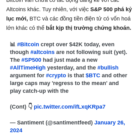
Bitcoin vẫn chưa có tác động đáng kể với các
Altcoins khác. Tuy nhiên, với việc
S&P 500 phá kỷ
lục mới,
BTC và các đồng tiền điện tử có vốn hoá
lớn khác có thể
bắt kịp thị trường chứng khoán.
📊
#Bitcoin
crept over $42K today, even
though
#altcoins
are not following suit (yet).
The
#SP500
had just made a new
#AllTimeHigh
yesterday, and the
#bullish
argument for
#crypto
is that
$BTC
and other
large caps may 'regress to the mean' and
play catch-up with the
(Cont) 👇
pic.twitter.com/ifLxqKRpa7
— Santiment (@santimentfeed)
January 26,
2024