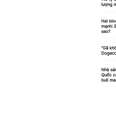
lượng m
Hai blo
mạnh: E
sao?
“Gã khổ
Dogecoi
Nhà sán
Quốc cả
bull ma