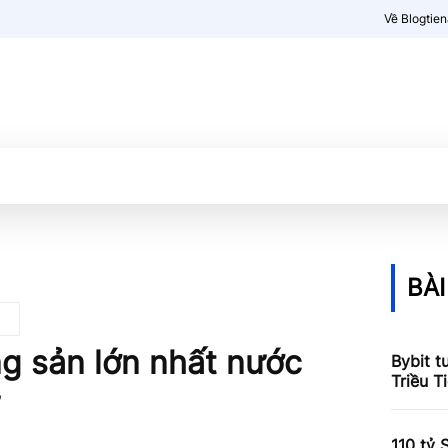
Về Blogtie
Kiến thức
More
BÀI
ng sản lớn nhất nước
Bybit t
Triều T
110 tỷ 