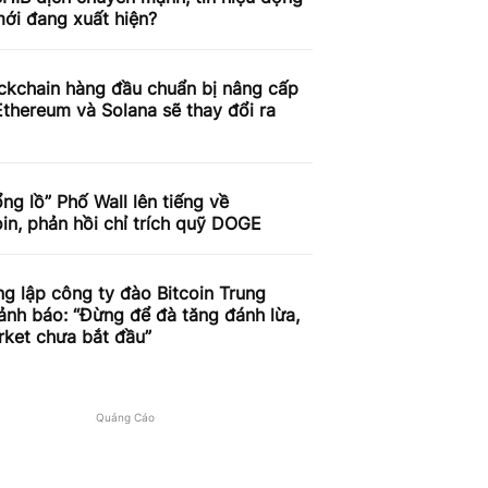
ới đang xuất hiện?
ckchain hàng đầu chuẩn bị nâng cấp
thereum và Solana sẽ thay đổi ra
ng lồ” Phố Wall lên tiếng về
n, phản hồi chỉ trích quỹ DOGE
g lập công ty đào Bitcoin Trung
nh báo: “Đừng để đà tăng đánh lừa,
rket chưa bắt đầu”
Quảng Cáo