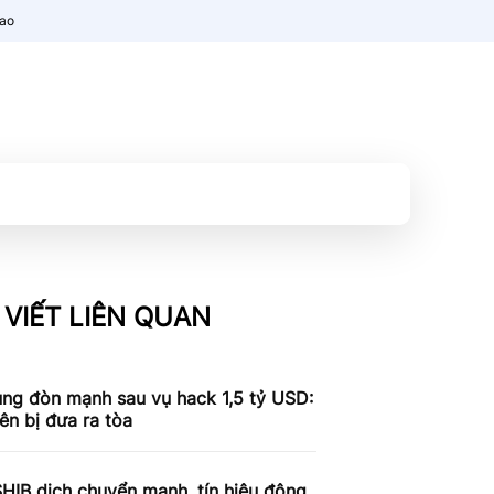
nao
 VIẾT LIÊN QUAN
ung đòn mạnh sau vụ hack 1,5 tỷ USD:
iên bị đưa ra tòa
SHIB dịch chuyển mạnh, tín hiệu động