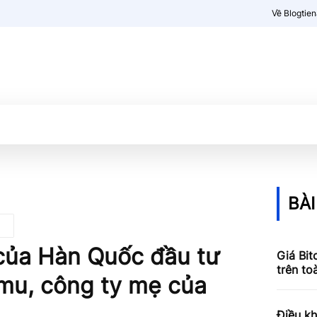
Về Blogtie
Kiến thức
More
BÀI
 của Hàn Quốc đầu tư
Giá Bit
trên to
mu, công ty mẹ của
Điều kh