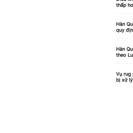
thấp hơ
Hàn Quố
quy địn
Hàn Quố
theo Lu
Vụ rug 
bị xử l