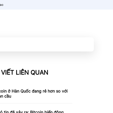
nao
 VIẾT LIÊN QUAN
coin ở Hàn Quốc đang rẻ hơn so với
àn cầu
ó tin đã xảy ra: Bitcoin biến động