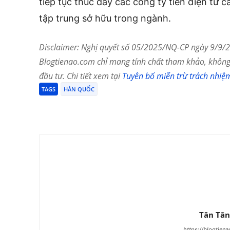
tiếp tục thúc đẩy các công ty tiền điện tử cả
tập trung sở hữu trong ngành.
Disclaimer: Nghị quyết số 05/2025/NQ-CP ngày 9/9/20
Blogtienao.com chỉ mang tính chất tham khảo, không 
đầu tư. Chi tiết xem tại
Tuyên bố miễn trừ trách nhiệ
TAGS
HÀN QUỐC
Chia Sẻ
Tân Tân
https://blogtien