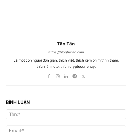
Tân Tân
https://blogtienao.com
Là một con người đơn giản, thích viết, thích xem phim trinh thám,
thích lái moto, thích cryptocurrency.
BÌNH LUẬN
Tên
Ema