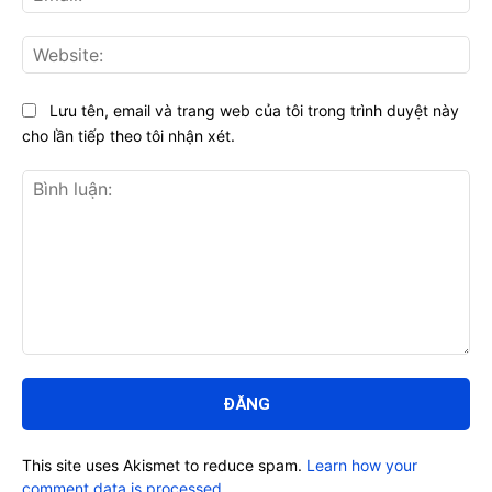
Web
Lưu tên, email và trang web của tôi trong trình duyệt này
cho lần tiếp theo tôi nhận xét.
Bình
luận:
This site uses Akismet to reduce spam.
Learn how your
comment data is processed.