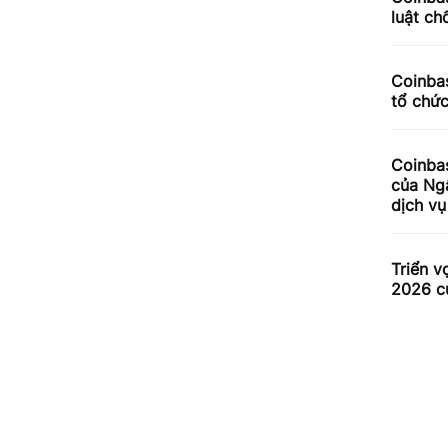
luật ch
Coinbas
tổ chứ
Coinba
của Ng
dịch v
Triển v
2026 c