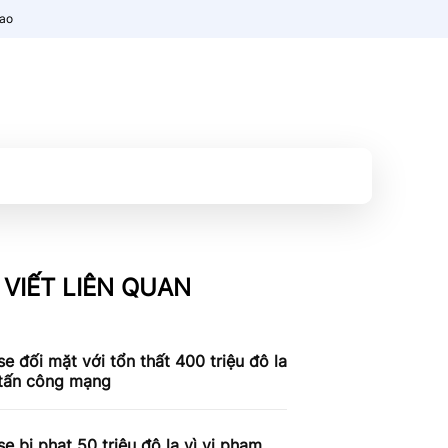
nao
 VIẾT LIÊN QUAN
e đối mặt với tổn thất 400 triệu đô la
 tấn công mạng
e bị phạt 50 triệu đô la vì vi phạm