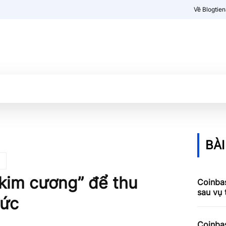
Về Blogtie
Kiến thức
More
BÀI
kim cương” để thu
Coinbas
sau vụ
hức
Coinbas