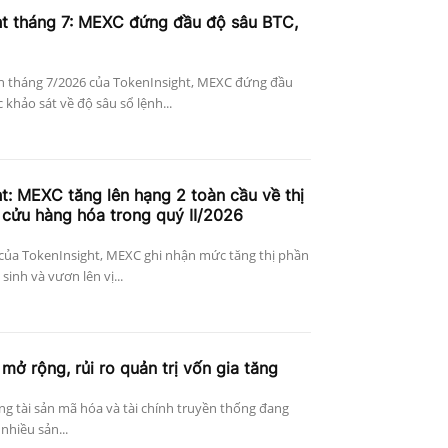
ht tháng 7: MEXC đứng đầu độ sâu BTC,
n tháng 7/2026 của TokenInsight, MEXC đứng đầu
khảo sát về độ sâu sổ lệnh...
t: MEXC tăng lên hạng 2 toàn cầu về thị
cửu hàng hóa trong quý II/2026
 của TokenInsight, MEXC ghi nhận mức tăng thị phần
sinh và vươn lên vị...
 mở rộng, rủi ro quản trị vốn gia tăng
ờng tài sản mã hóa và tài chính truyền thống đang
nhiều sản...