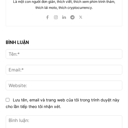
Là một con người đơn giản, thích viết, thích xem phim trinh thám,
thích lái moto, thích cryptocurrency.
BÌNH LUẬN
Tên
Ema
Web
Lưu tên, email và trang web của tôi trong trình duyệt này
cho lần tiếp theo tôi nhận xét.