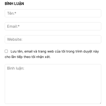
BÌNH LUẬN
Tên
Ema
Web
Lưu tên, email và trang web của tôi trong trình duyệt này
cho lần tiếp theo tôi nhận xét.