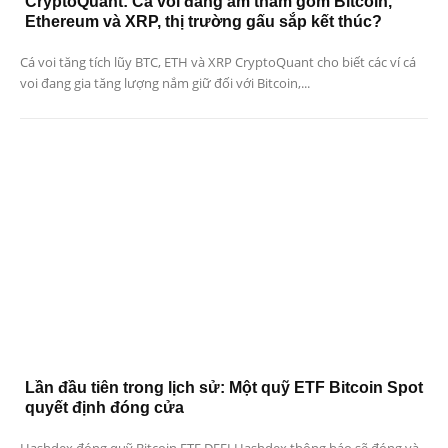
CryptoQuant: Cá voi đang âm thầm gom Bitcoin,
Ethereum và XRP, thị trường gấu sắp kết thúc?
Cá voi tăng tích lũy BTC, ETH và XRP CryptoQuant cho biết các ví cá
voi đang gia tăng lượng nắm giữ đối với Bitcoin,...
Lần đầu tiên trong lịch sử: Một quỹ ETF Bitcoin Spot
quyết định đóng cửa
Hashdex đóng quỹ Bitcoin ETF DEFI Hashdex thông báo sẽ đóng và