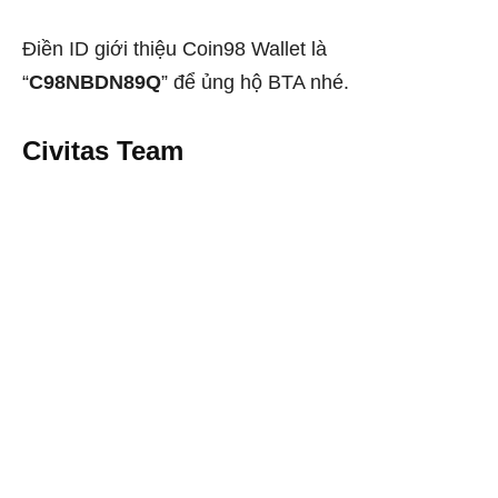
Điền ID giới thiệu Coin98 Wallet là
“
C98NBDN89Q
” để ủng hộ BTA nhé.
Civitas Team