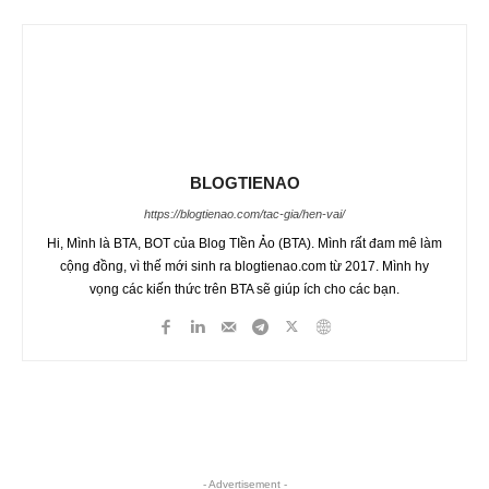
BLOGTIENAO
https://blogtienao.com/tac-gia/hen-vai/
Hi, Mình là BTA, BOT của Blog TIền Ảo (BTA). Mình rất đam mê làm
cộng đồng, vì thế mới sinh ra blogtienao.com từ 2017. Mình hy
vọng các kiến thức trên BTA sẽ giúp ích cho các bạn.
- Advertisement -