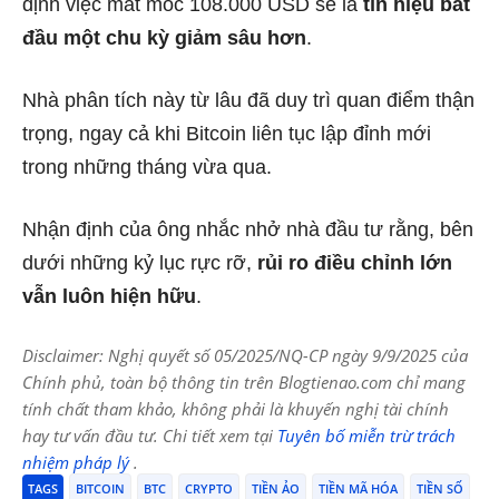
định việc mất mốc 108.000 USD sẽ là
tín hiệu bắt
đầu một chu kỳ giảm sâu hơn
.
Nhà phân tích này từ lâu đã duy trì quan điểm thận
trọng, ngay cả khi Bitcoin liên tục lập đỉnh mới
trong những tháng vừa qua.
Nhận định của ông nhắc nhở nhà đầu tư rằng, bên
dưới những kỷ lục rực rỡ,
rủi ro điều chỉnh lớn
vẫn luôn hiện hữu
.
Disclaimer: Nghị quyết số 05/2025/NQ-CP ngày 9/9/2025 của
Chính phủ, toàn bộ thông tin trên Blogtienao.com chỉ mang
tính chất tham khảo, không phải là khuyến nghị tài chính
hay tư vấn đầu tư. Chi tiết xem tại
Tuyên bố miễn trừ trách
nhiệm pháp lý
.
TAGS
BITCOIN
BTC
CRYPTO
TIỀN ẢO
TIỀN MÃ HÓA
TIỀN SỐ