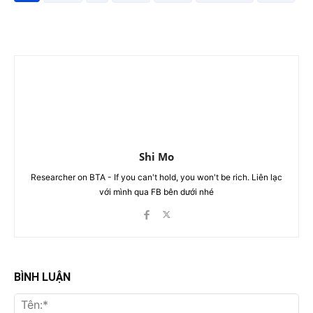
Shi Mo
Researcher on BTA - If you can't hold, you won't be rich. Liên lạc
với mình qua FB bên dưới nhé
BÌNH LUẬN
Tên