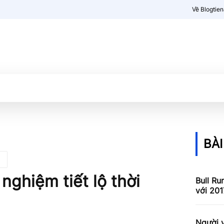
Về Blogtie
Kiến thức
More
BÀI
nghiệm tiết lộ thời
Bull Ru
với 201
Người v