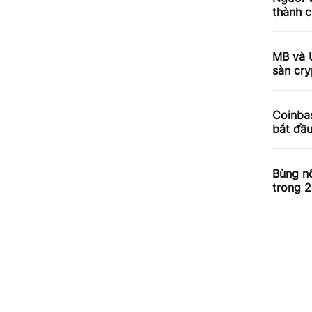
thành c
MB và 
sàn cry
Coinbas
bắt đầ
Bùng nổ
trong 2