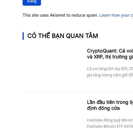
This site uses Akismet to reduce spam.
Learn how your 
CÓ THỂ BẠN QUAN TÂM
CryptoQuant: Cá vo
và XRP, thị trường g
Cá voi tăng tích lũy BTC, 
gia tăng lượng nắm giữ đối 
Lần đầu tiên trong l
định đóng cửa
Hashdex đóng quỹ Bitcoin
Hashdex Bitcoin ETF (NYSE 