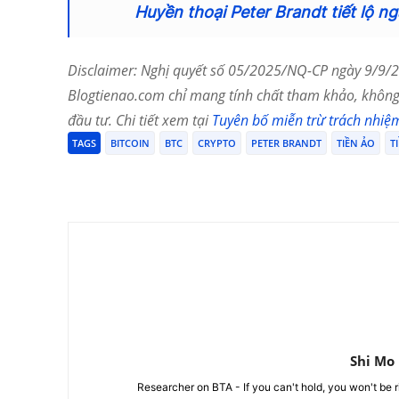
Huyền thoại Peter Brandt tiết lộ ng
Disclaimer: Nghị quyết số 05/2025/NQ-CP ngày 9/9/20
Blogtienao.com chỉ mang tính chất tham khảo, không 
đầu tư. Chi tiết xem tại
Tuyên bố miễn trừ trách nhiệ
TAGS
BITCOIN
BTC
CRYPTO
PETER BRANDT
TIỀN ẢO
T
Chia Sẻ
Shi Mo
Researcher on BTA - If you can't hold, you won't be 