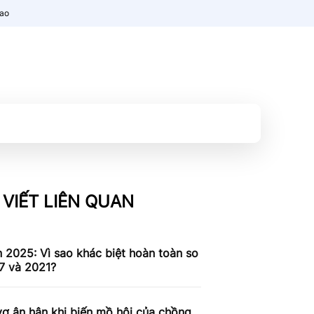
nao
 VIẾT LIÊN QUAN
n 2025: Vì sao khác biệt hoàn toàn so
7 và 2021?
ợ ân hận khi biến mồ hôi của chồng