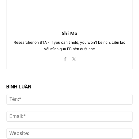
Shi Mo
Researcher on BTA - If you can't hold, you won't be rich. Liên lạc
với mình qua FB bên dưới nhé
BÌNH LUẬN
Tên
Ema
Web