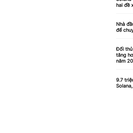
hai đề 
Nhà đầ
để chuy
Đối thủ
tăng hơ
năm 20
9.7 tri
Solana