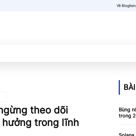
Về Blogtie
Kiến thức
More
BÀI
ngừng theo dõi
Bùng nổ
trong 2
 hưởng trong lĩnh
Solana 