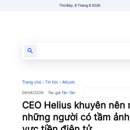
Thứ Bảy, 8 Tháng 8 2026
Tin tức
Nổi bật
Người Mới 🔥
Trang chủ
Tin tức
Altcoin
Tác giả
Tân Tân
09/06/2026
CEO Helius khuyên nên 
những người có tầm ảnh
vực tiền điện tử