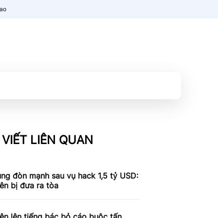
nao
 VIẾT LIÊN QUAN
ung đòn mạnh sau vụ hack 1,5 tỷ USD:
iên bị đưa ra tòa
iên lên tiếng bác bỏ cáo buộc tấn