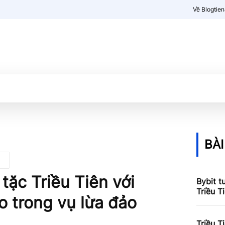
Về Blogtie
Kiến thức
More
BÀI
n tặc Triều Tiên với
Bybit t
Triều T
o trong vụ lừa đảo
Triều T