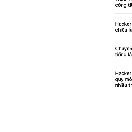
công t
Hacker 
chiêu l
Chuyên 
tiếng l
Hacker 
quy mô 
nhiều t