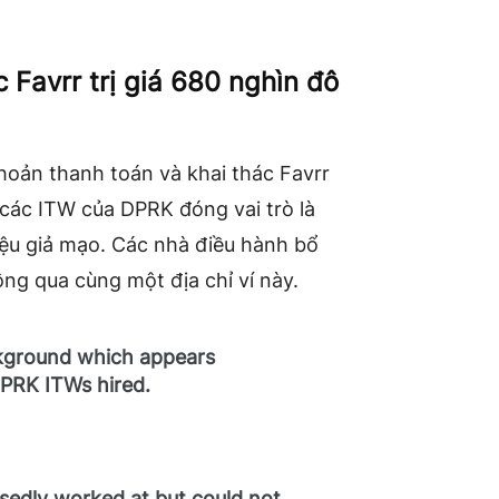
c Favrr trị giá 680 nghìn đô
khoản thanh toán và khai thác Favrr
các ITW của DPRK đóng vai trò là
liệu giả mạo. Các nhà điều hành bổ
ng qua cùng một địa chỉ ví này.
ckground which appears
 DPRK ITWs hired.
osedly worked at but could not