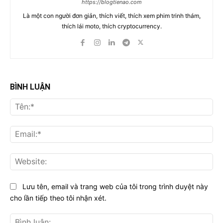
https://blogtienao.com
Là một con người đơn giản, thích viết, thích xem phim trinh thám,
thích lái moto, thích cryptocurrency.
BÌNH LUẬN
Tên
Ema
Web
Lưu tên, email và trang web của tôi trong trình duyệt này
cho lần tiếp theo tôi nhận xét.