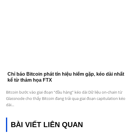
Chỉ báo Bitcoin phát tín hiệu hiếm gặp, kéo dài nhất
kể từ thảm họa FTX
Bitcoin bước vào giai đoạn “đầu hàng” kéo dài Dữ liệu on-chain từ
Glassnode cho thấy Bitcoin đang trải qua giai đoạn capitulation kéo
dài...
BÀI VIẾT LIÊN QUAN