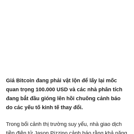
Giá Bitcoin đang phải vật lộn để lấy lại mốc
quan trọng 100.000 USD và các nhà phân tích
đang bắt đầu gióng lên hồi chuông cảnh báo
do các yếu tố kinh tế thay đổi.
Trong bối cảnh thị trường suy yếu, nhà giao dịch
tiền điện tử Jason Pizzino cảnh báo rằng khả năng