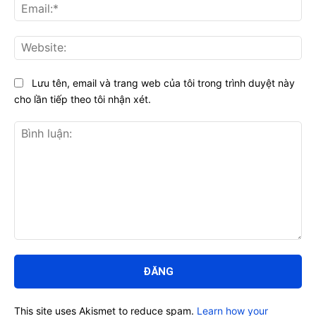
Ema
Web
Lưu tên, email và trang web của tôi trong trình duyệt này
cho lần tiếp theo tôi nhận xét.
Bình
luận:
This site uses Akismet to reduce spam.
Learn how your