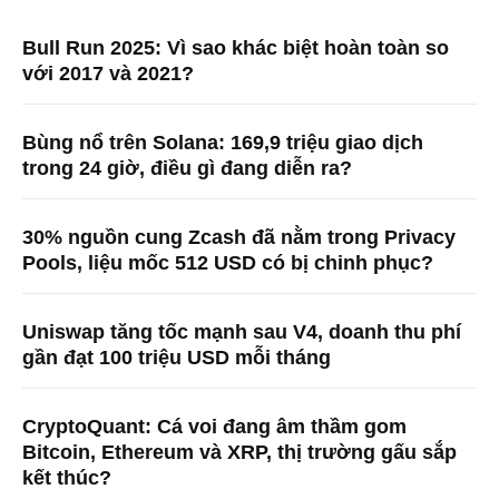
Bull Run 2025: Vì sao khác biệt hoàn toàn so
với 2017 và 2021?
Bùng nổ trên Solana: 169,9 triệu giao dịch
trong 24 giờ, điều gì đang diễn ra?
30% nguồn cung Zcash đã nằm trong Privacy
Pools, liệu mốc 512 USD có bị chinh phục?
Uniswap tăng tốc mạnh sau V4, doanh thu phí
gần đạt 100 triệu USD mỗi tháng
CryptoQuant: Cá voi đang âm thầm gom
Bitcoin, Ethereum và XRP, thị trường gấu sắp
kết thúc?