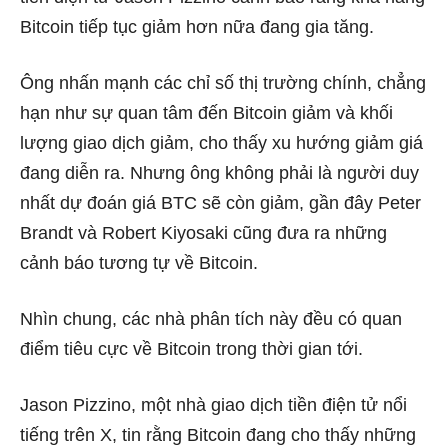
Bitcoin tiếp tục giảm hơn nữa đang gia tăng.
Ông nhấn mạnh các chỉ số thị trường chính, chẳng
hạn như sự quan tâm đến Bitcoin giảm và khối
lượng giao dịch giảm, cho thấy xu hướng giảm giá
đang diễn ra. Nhưng ông không phải là người duy
nhất dự đoán giá BTC sẽ còn giảm, gần đây Peter
Brandt và Robert Kiyosaki cũng đưa ra những
cảnh báo tương tự về Bitcoin.
Nhìn chung, các nhà phân tích này đều có quan
điểm tiêu cực về Bitcoin trong thời gian tới.
Jason Pizzino, một nhà giao dịch tiền điện tử nổi
tiếng trên X, tin rằng Bitcoin đang cho thấy những