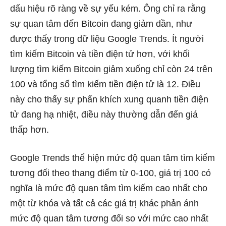
dấu hiệu rõ ràng về sự yếu kém. Ông chỉ ra rằng
sự quan tâm đến Bitcoin đang giảm dần, như
được thấy trong dữ liệu Google Trends. Ít người
tìm kiếm Bitcoin và tiền điện tử hơn, với khối
lượng tìm kiếm Bitcoin giảm xuống chỉ còn 24 trên
100 và tổng số tìm kiếm tiền điện tử là 12. Điều
này cho thấy sự phấn khích xung quanh tiền điện
tử đang hạ nhiệt, điều này thường dẫn đến giá
thấp hơn.
Google Trends thể hiện mức độ quan tâm tìm kiếm
tương đối theo thang điểm từ 0-100, giá trị 100 có
nghĩa là mức độ quan tâm tìm kiếm cao nhất cho
một từ khóa và tất cả các giá trị khác phản ánh
mức độ quan tâm tương đối so với mức cao nhất