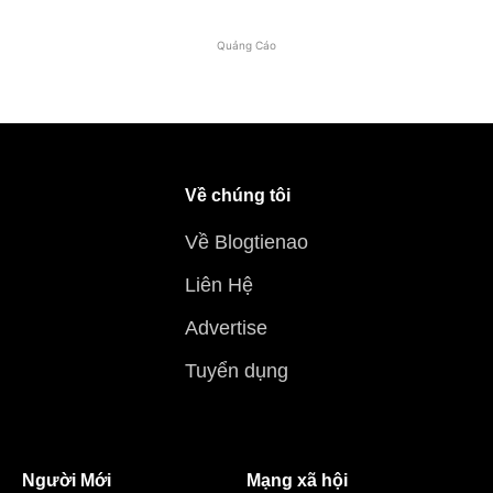
Quảng Cáo
Về chúng tôi
Về Blogtienao
Liên Hệ
Advertise
Tuyển dụng
Người Mới
Mạng xã hội