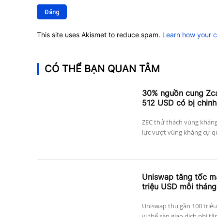
luận:
This site uses Akismet to reduce spam.
Learn how your 
CÓ THỂ BẠN QUAN TÂM
30% nguồn cung Zcas
512 USD có bị chinh
ZEC thử thách vùng kháng
lực vượt vùng kháng cự qu
Uniswap tăng tốc mạ
triệu USD mỗi tháng
Uniswap thu gần 100 triệu
vị thế sàn giao dịch phi tậ