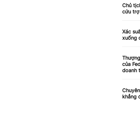
Chủ tịc
cứu trợ
Xác suấ
xuống d
Thượng 
của Fed
doanh t
Chuyên 
khẳng đ