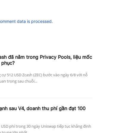
comment data is processed.
h đã nằm trong Privacy Pools, liệu mốc
 phục?
 cự 512 USD Zcash (ZEC) bước vào ngày 6/8 với nỗ
an trọng sau chuỗi...
nh sau V4, doanh thu phí gần đạt 100
 USD phí trong 30 ngày Uniswap tiếp tục khẳng định
p trung lớn nhất...