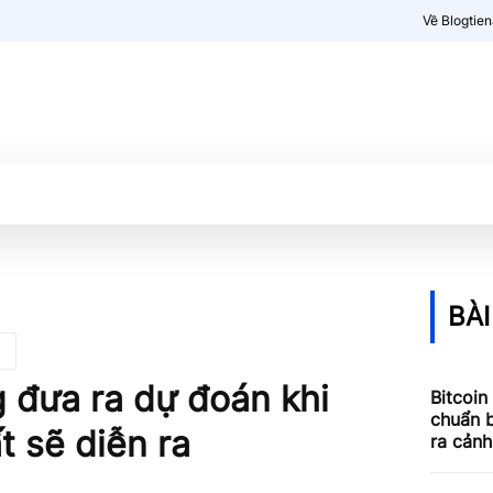
Về Blogtie
Kiến thức
More
BÀI
g đưa ra dự đoán khi
Bitcoin
chuẩn b
t sẽ diễn ra
ra cản