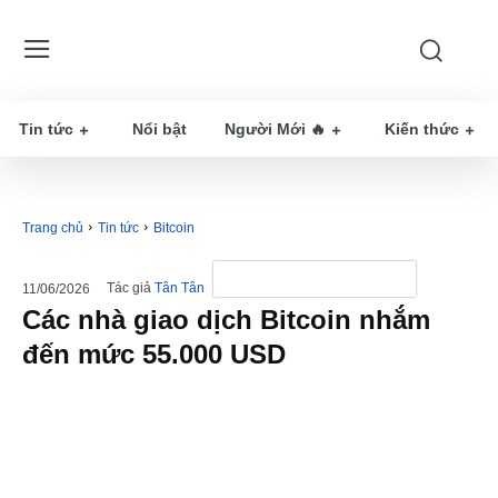
Tin tức
Nổi bật
Người Mới 🔥
Kiến thức
Trang chủ
Tin tức
Bitcoin
Tác giả
Tân Tân
11/06/2026
Các nhà giao dịch Bitcoin nhắm
đến mức 55.000 USD