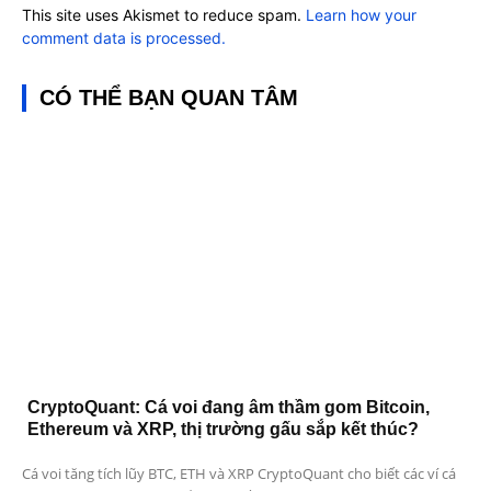
This site uses Akismet to reduce spam.
Learn how your
comment data is processed.
CÓ THỂ BẠN QUAN TÂM
CryptoQuant: Cá voi đang âm thầm gom Bitcoin,
Ethereum và XRP, thị trường gấu sắp kết thúc?
Cá voi tăng tích lũy BTC, ETH và XRP CryptoQuant cho biết các ví cá