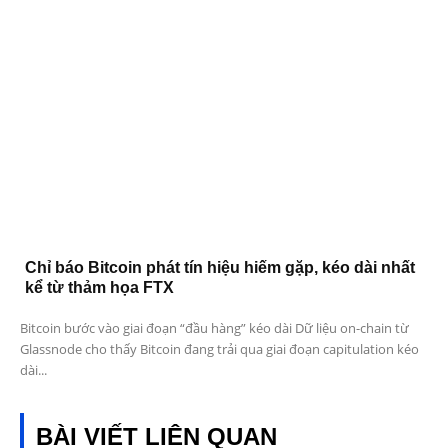
Chỉ báo Bitcoin phát tín hiệu hiếm gặp, kéo dài nhất
kể từ thảm họa FTX
Bitcoin bước vào giai đoạn “đầu hàng” kéo dài Dữ liệu on-chain từ
Glassnode cho thấy Bitcoin đang trải qua giai đoạn capitulation kéo
dài...
BÀI VIẾT LIÊN QUAN