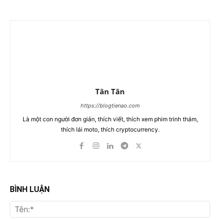
Tân Tân
https://blogtienao.com
Là một con người đơn giản, thích viết, thích xem phim trinh thám,
thích lái moto, thích cryptocurrency.
BÌNH LUẬN
Tên