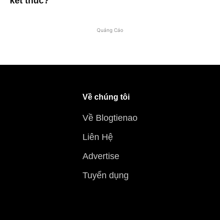
kết thúc?
Quảng Cáo
Về chúng tôi
Về Blogtienao
Liên Hệ
Advertise
Tuyển dụng