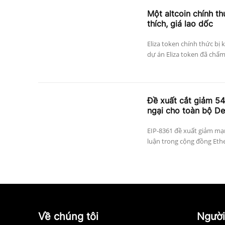
Một altcoin chính thứ
thích, giá lao dốc
Eliza token chính thức bị 
dự án Eliza token đã chấm
Đề xuất cắt giảm 5
ngại cho toàn bộ De
EIP-8361 đề xuất giảm mạn
luận trong cộng đồng Ethe
Về chúng tôi
Người