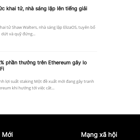
c khai tử, nhà sáng lập lên tiếng giải
khai tử Shaw Walters, nhà sáng lập ElizaOS, tuyên bố
 dứt và quỹ đứng...
4% phần thưởng trên Ethereum gây lo
Fi
h lợi suất staking Một đề xuất mới đang gây tranh
reum khi hướng tới việc cắt...
 Mới
Mạng xã hội