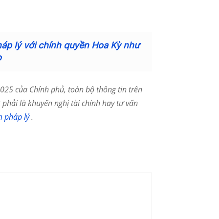
áp lý với chính quyền Hoa Kỳ như
o
25 của Chính phủ, toàn bộ thông tin trên
phải là khuyến nghị tài chính hay tư vấn
m pháp lý
.