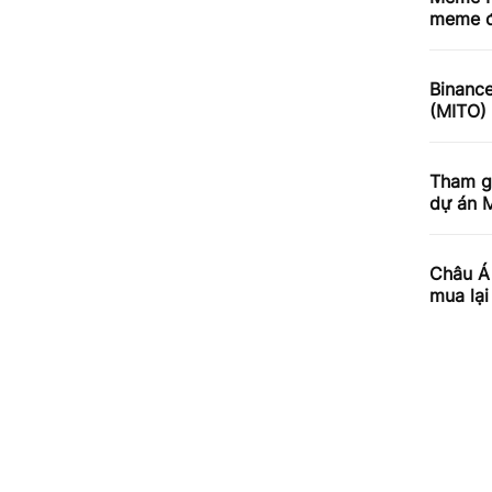
meme đ
Binance
(MITO)
Tham gi
dự án 
Châu Á 
mua lại