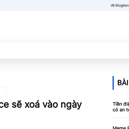
Về Blogtie
Kiến thức
More
BÀI
ce sẽ xoá vào ngày
Tiền đi
có an 
Meme R