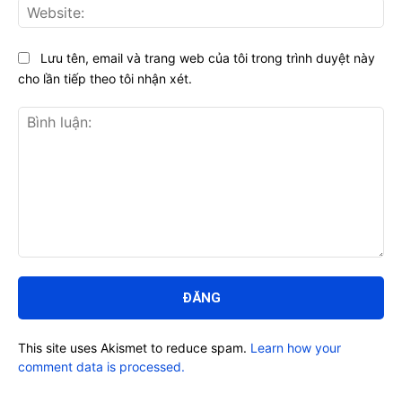
Web
Lưu tên, email và trang web của tôi trong trình duyệt này
cho lần tiếp theo tôi nhận xét.
Bình
luận:
This site uses Akismet to reduce spam.
Learn how your
comment data is processed.