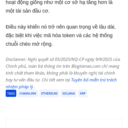
hoạt động giống như một cơ sở hạ tầng hơn là
một tài sản đầu cơ.
Điều này khiến nó trở nên quan trọng về lâu dài,
đặc biệt khi việc mã hóa token và các hệ thống
chuỗi chéo mở rộng.
Disclaimer: Nghị quyết số 05/2025/NQ-CP ngày 9/9/2025 của
Chính phủ, toàn bộ thông tin trên Blogtienao.com chỉ mang
tính chất tham khảo, không phải là khuyến nghị tài chính
hay tư vấn đầu tư. Chi tiết xem tại
Tuyên bố miễn trừ trách
nhiệm pháp lý
.
TAGS
CHAINLINK
ETHEREUM
SOLANA
XRP