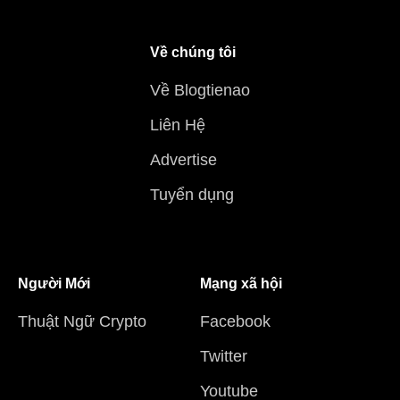
Về chúng tôi
Về Blogtienao
Liên Hệ
Advertise
Tuyển dụng
Người Mới
Mạng xã hội
Thuật Ngữ Crypto
Facebook
Twitter
Youtube