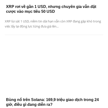
XRP rơi về gần 1 USD, nhưng chuyên gia vẫn đặt
cược vào mục tiêu 50 USD
XRP lùi sát 1 USD, niềm tin dài hạn vẫn còn XRP đang gặp khó trong
việc lấy lại động lực từng đưa giá lên...
Bùng nổ trên Solana: 169,9 triệu giao dịch trong 24
giờ, điều gì đang diễn ra?