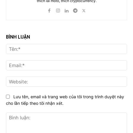
thích lái moto, thích cryptocurrency.
BÌNH LUẬN
Tên
Ema
Web
Lưu tên, email và trang web của tôi trong trình duyệt này
cho lần tiếp theo tôi nhận xét.