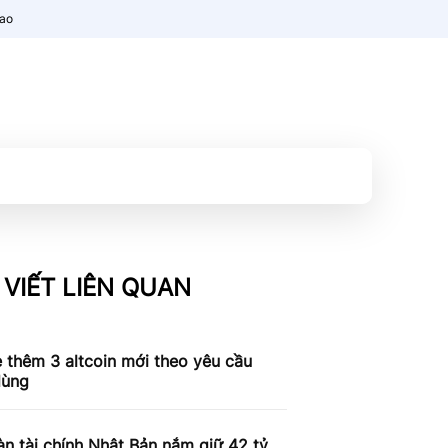
nao
 VIẾT LIÊN QUAN
 thêm 3 altcoin mới theo yêu cầu
dùng
n tài chính Nhật Bản nắm giữ 42 tỷ