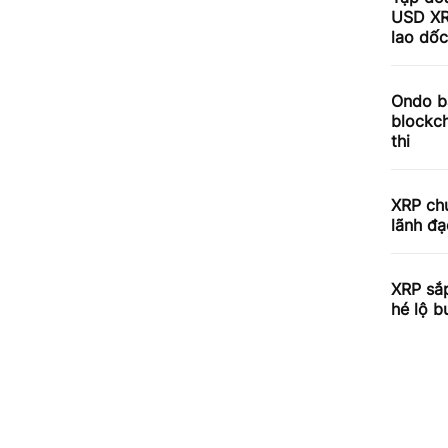
USD XR
lao dố
Ondo bấ
blockch
thi
XRP chu
lãnh đạ
XRP sắp
hé lộ b