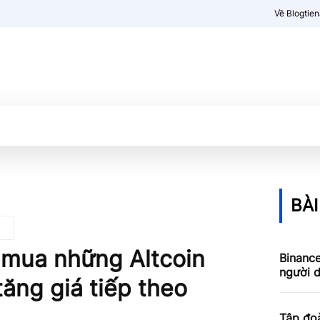
Về Blogtie
Kiến thức
More
BÀI
g mua những Altcoin
Binance
người 
ăng giá tiếp theo
Tập đoà