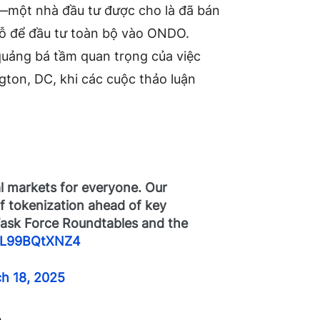
g—một nhà đầu tư được cho là đã bán
lỗ để đầu tư toàn bộ vào ONDO.
quảng bá tầm quan trọng của việc
ton, DC, khi các cuộc thảo luận
al markets for everyone. Our
 of tokenization ahead of key
 Task Force Roundtables and the
m/L99BQtXNZ4
h 18, 2025