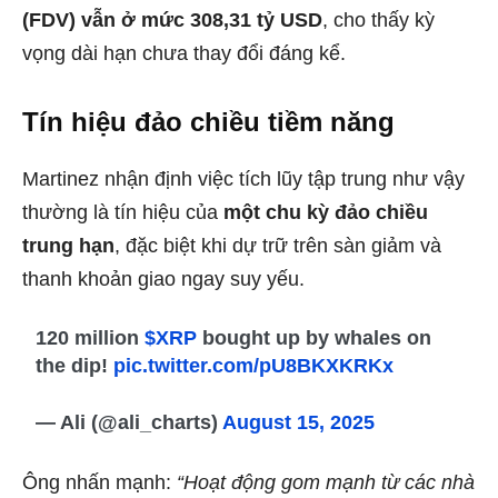
(FDV) vẫn ở mức 308,31 tỷ USD
, cho thấy kỳ
vọng dài hạn chưa thay đổi đáng kể.
Tín hiệu đảo chiều tiềm năng
Martinez nhận định việc tích lũy tập trung như vậy
thường là tín hiệu của
một chu kỳ đảo chiều
trung hạn
, đặc biệt khi dự trữ trên sàn giảm và
thanh khoản giao ngay suy yếu.
120 million
$XRP
bought up by whales on
the dip!
pic.twitter.com/pU8BKXKRKx
— Ali (@ali_charts)
August 15, 2025
Ông nhấn mạnh:
“Hoạt động gom mạnh từ các nhà