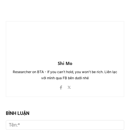
Shi Mo
Researcher on BTA - If you can't hold, you won't be rich. Liên lạc
với mình qua FB bên dưới nhé
BÌNH LUẬN
Tên