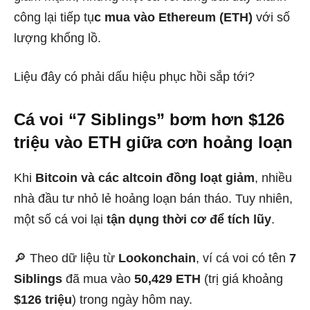
công lại tiếp tụ
c mua vào Ethereum (ETH)
với số
lượng khổng lồ.
Liệu đây có phải dấu hiệu phục hồi sắp tới?
Cá voi “7 Siblings” bơm hơn $126
triệu vào ETH giữa cơn hoảng loạn
Khi
Bitcoin và các altcoin đồng loạt giảm
, nhiều
nhà đầu tư nhỏ lẻ hoảng loạn bán tháo. Tuy nhiên,
một số cá voi lại
tận dụng thời cơ để tích lũy
.
🔎 Theo dữ liệu từ
Lookonchain
, ví cá voi có tên
7
Siblings
đã mua vào
50,429 ETH
(trị giá khoảng
$126 triệu
) trong ngày hôm nay.