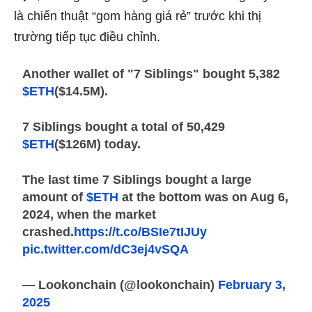
là chiến thuật “gom hàng giá rẻ” trước khi thị
trường tiếp tục điều chỉnh.
Another wallet of "7 Siblings" bought 5,382
$ETH
($14.5M).
7 Siblings bought a total of 50,429
$ETH
($126M) today.
The last time 7 Siblings bought a large
amount of
$ETH
at the bottom was on Aug 6,
2024, when the market
crashed.
https://t.co/BSIe7tIJUy
pic.twitter.com/dC3ej4vSQA
— Lookonchain (@lookonchain)
February 3,
2025