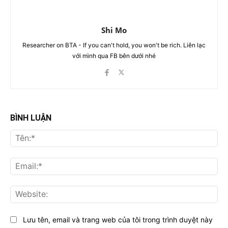
Shi Mo
Researcher on BTA - If you can't hold, you won't be rich. Liên lạc
với mình qua FB bên dưới nhé
BÌNH LUẬN
Tên
Ema
Web
Lưu tên, email và trang web của tôi trong trình duyệt này