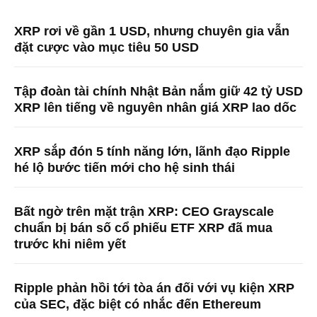
XRP rơi về gần 1 USD, nhưng chuyên gia vẫn
đặt cược vào mục tiêu 50 USD
Tập đoàn tài chính Nhật Bản nắm giữ 42 tỷ USD
XRP lên tiếng về nguyên nhân giá XRP lao dốc
XRP sắp đón 5 tính năng lớn, lãnh đạo Ripple
hé lộ bước tiến mới cho hệ sinh thái
Bất ngờ trên mặt trận XRP: CEO Grayscale
chuẩn bị bán số cổ phiếu ETF XRP đã mua
trước khi niêm yết
Ripple phản hồi tới tòa án đối với vụ kiện XRP
của SEC, đặc biệt có nhắc đến Ethereum