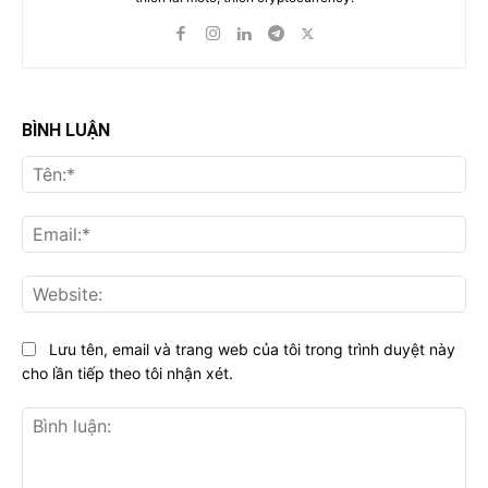
BÌNH LUẬN
Tên
Ema
Web
Lưu tên, email và trang web của tôi trong trình duyệt này
cho lần tiếp theo tôi nhận xét.