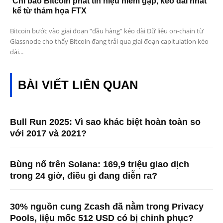
Chỉ báo Bitcoin phát tín hiệu hiếm gặp, kéo dài nhất
kể từ thảm họa FTX
Bitcoin bước vào giai đoạn “đầu hàng” kéo dài Dữ liệu on-chain từ
Glassnode cho thấy Bitcoin đang trải qua giai đoạn capitulation kéo
dài...
BÀI VIẾT LIÊN QUAN
Bull Run 2025: Vì sao khác biệt hoàn toàn so
với 2017 và 2021?
Bùng nổ trên Solana: 169,9 triệu giao dịch
trong 24 giờ, điều gì đang diễn ra?
30% nguồn cung Zcash đã nằm trong Privacy
Pools, liệu mốc 512 USD có bị chinh phục?