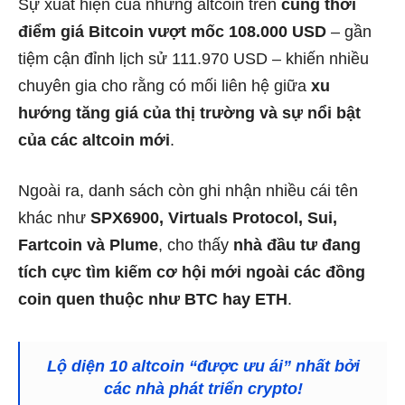
Sự xuất hiện của những altcoin trên
cùng thời
điểm giá Bitcoin vượt mốc 108.000 USD
– gần
tiệm cận đỉnh lịch sử 111.970 USD – khiến nhiều
chuyên gia cho rằng có mối liên hệ giữa
xu
hướng tăng giá của thị trường và sự nổi bật
của các altcoin mới
.
Ngoài ra, danh sách còn ghi nhận nhiều cái tên
khác như
SPX6900, Virtuals Protocol, Sui,
Fartcoin và Plume
, cho thấy
nhà đầu tư đang
tích cực tìm kiếm cơ hội mới ngoài các đồng
coin quen thuộc như BTC hay ETH
.
Lộ diện 10 altcoin “được ưu ái” nhất bởi
các nhà phát triển crypto!