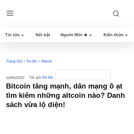
Tin tức
Nổi bật
Người Mới 🔥
Kiến thức
Trang chủ
Tin tức
Altcoin
Tác giả
Shi Mo
10/06/2025
Bitcoin tăng mạnh, dân mạng ồ ạt
tìm kiếm những altcoin nào? Danh
sách vừa lộ diện!