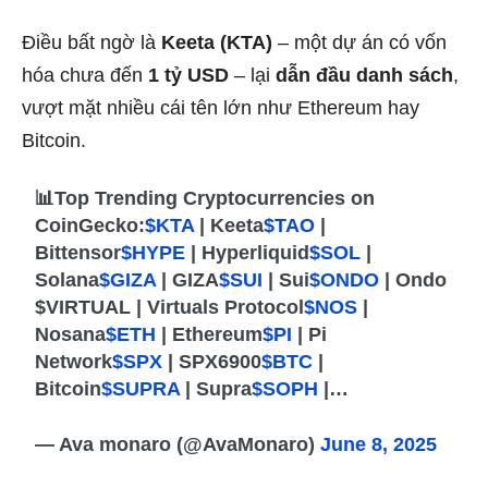
Điều bất ngờ là
Keeta (KTA)
– một dự án có vốn
hóa chưa đến
1 tỷ USD
– lại
dẫn đầu danh sách
,
vượt mặt nhiều cái tên lớn như Ethereum hay
Bitcoin.
📊Top Trending Cryptocurrencies on
CoinGecko:
$KTA
| Keeta
$TAO
|
Bittensor
$HYPE
| Hyperliquid
$SOL
|
Solana
$GIZA
| GIZA
$SUI
| Sui
$ONDO
| Ondo
$VIRTUAL | Virtuals Protocol
$NOS
|
Nosana
$ETH
| Ethereum
$PI
| Pi
Network
$SPX
| SPX6900
$BTC
|
Bitcoin
$SUPRA
| Supra
$SOPH
|…
— Ava monaro (@AvaMonaro)
June 8, 2025