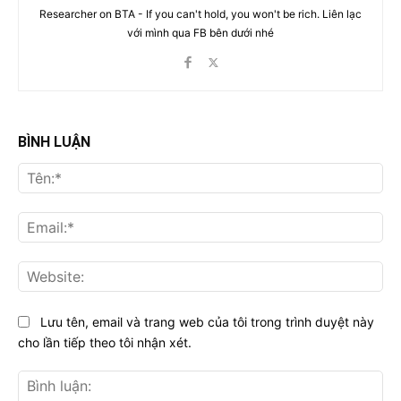
Researcher on BTA - If you can't hold, you won't be rich. Liên lạc
với mình qua FB bên dưới nhé
BÌNH LUẬN
Tên
Ema
Web
Lưu tên, email và trang web của tôi trong trình duyệt này
cho lần tiếp theo tôi nhận xét.