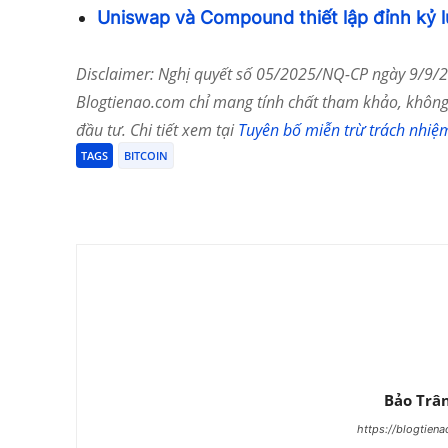
Uniswap và Compound thiết lập đỉnh kỷ l
Disclaimer: Nghị quyết số 05/2025/NQ-CP ngày 9/9/20
Blogtienao.com chỉ mang tính chất tham khảo, không 
đầu tư. Chi tiết xem tại
Tuyên bố miễn trừ trách nhiệ
TAGS
BITCOIN
Chia Sẻ
Bảo Trâ
https://blogtien