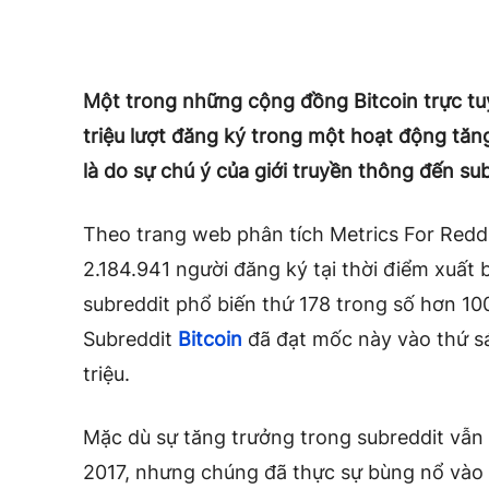
Một trong những cộng đồng Bitcoin trực tuy
triệu lượt đăng ký trong một hoạt động tăng
là do sự chú ý của giới truyền thông đến sub
Theo trang web phân tích Metrics For Reddit
2.184.941 người đăng ký tại thời điểm xuất b
subreddit phổ biến thứ 178 trong số hơn 1
Subreddit
Bitcoin
đã đạt mốc này vào thứ sá
triệu.
Mặc dù sự tăng trưởng trong subreddit vẫn 
2017, nhưng chúng đã thực sự bùng nổ vào t