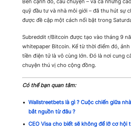
Bên cạnh đó, câu chuyện – và cả những cáo
quỹ đầu tư và nhà môi giới – đã thu hút sự 
được đề cập một cách nổi bật trong Saturd
Subreddit r/Bitcoin được tạo vào tháng 9 n
whitepaper Bitcoin. Kể từ thời điểm đó, ản
tiền điện tử là vô cùng lớn. Đó là nơi cung 
chuyện thú vị cho cộng đồng.
Có thể bạn quan tâm:
Wallstreetbets là gì ? Cuộc chiến giữa nh
bắt nguồn từ đâu ?
CEO Visa cho biết sẽ không để lỡ cơ hội 