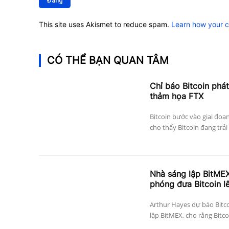
This site uses Akismet to reduce spam.
Learn how your 
CÓ THỂ BẠN QUAN TÂM
Chỉ báo Bitcoin phát
thảm họa FTX
Bitcoin bước vào giai đoạ
cho thấy Bitcoin đang trải 
Nhà sáng lập BitMEX
phóng đưa Bitcoin l
Arthur Hayes dự báo Bitco
lập BitMEX, cho rằng Bitco