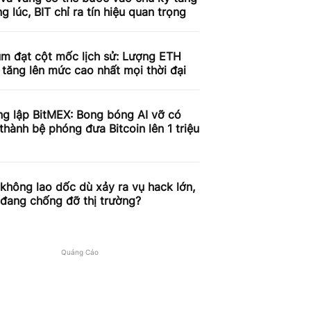
g lúc, BIT chỉ ra tín hiệu quan trọng
um đạt cột mốc lịch sử: Lượng ETH
 tăng lên mức cao nhất mọi thời đại
ng lập BitMEX: Bong bóng AI vỡ có
 thành bệ phóng đưa Bitcoin lên 1 triệu
 không lao dốc dù xảy ra vụ hack lớn,
 đang chống đỡ thị trường?
Quảng Cáo