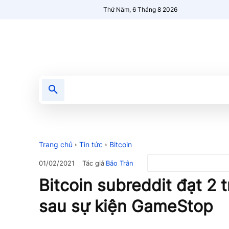
Thứ Năm, 6 Tháng 8 2026
Tin tức
Nổi bật
Người Mới 🔥
Trang chủ
Tin tức
Bitcoin
Tác giả
Bảo Trân
01/02/2021
Bitcoin subreddit đạt 2 t
sau sự kiện GameStop