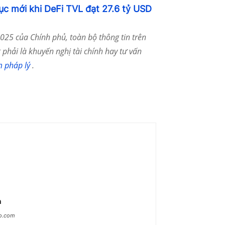
ục mới khi DeFi TVL đạt 27.6 tỷ USD
25 của Chính phủ, toàn bộ thông tin trên
phải là khuyến nghị tài chính hay tư vấn
m pháp lý
.
n
ao.com