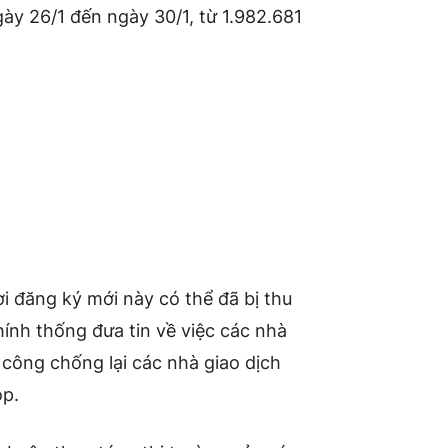
ày 26/1 đến ngày 30/1, từ 1.982.681
 đăng ký mới này có thể đã bị thu
hính thống đưa tin về việc các nhà
 công chống lại các nhà giao dịch
op.