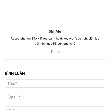
Shi Mo
Researcher on BTA - If you can't hold, you won't be rich. Liên lạc
với mình qua FB bên dưới nhé
BÌNH LUẬN
Tên
Ema
Web