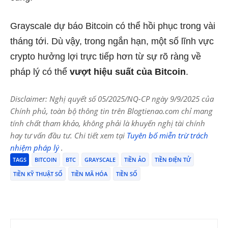
Grayscale dự báo Bitcoin có thể hồi phục trong vài
tháng tới. Dù vậy, trong ngắn hạn, một số lĩnh vực
crypto hưởng lợi trực tiếp hơn từ sự rõ ràng về
pháp lý có thể
vượt hiệu suất của Bitcoin
.
Disclaimer: Nghị quyết số 05/2025/NQ-CP ngày 9/9/2025 của
Chính phủ, toàn bộ thông tin trên Blogtienao.com chỉ mang
tính chất tham khảo, không phải là khuyến nghị tài chính
hay tư vấn đầu tư. Chi tiết xem tại
Tuyên bố miễn trừ trách
nhiệm pháp lý
.
TAGS
BITCOIN
BTC
GRAYSCALE
TIỀN ẢO
TIỀN ĐIỆN TỬ
TIỀN KỸ THUẬT SỐ
TIỀN MÃ HÓA
TIỀN SỐ