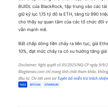
BUIDL của BlackRock, tập trung vào các tài
giữ kỷ lục 1,15 tỷ đô la ETH, tăng từ 990 tri
cho thấy sự quan tâm của các tổ chức đối 
vẫn mạnh mẽ.
Bất chấp dòng tiền chảy ra liên tục, giá E
10%, đạt mức chảy ra có xu hướng tăng giá
Disclaimer: Nghị quyết số 05/2025/NQ-CP ngày 9/9/20
Blogtienao.com chỉ mang tính chất tham khảo, không 
đầu tư. Chi tiết xem tại
Tuyên bố miễn trừ trách nhiệ
TAGS
BITCOIN
ETHEREUM
Chia Sẻ