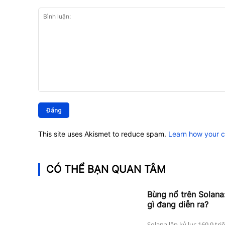
Bình
luận:
This site uses Akismet to reduce spam.
Learn how your 
CÓ THỂ BẠN QUAN TÂM
Bùng nổ trên Solana:
gì đang diễn ra?
Solana lập kỷ lục 169,9 tri