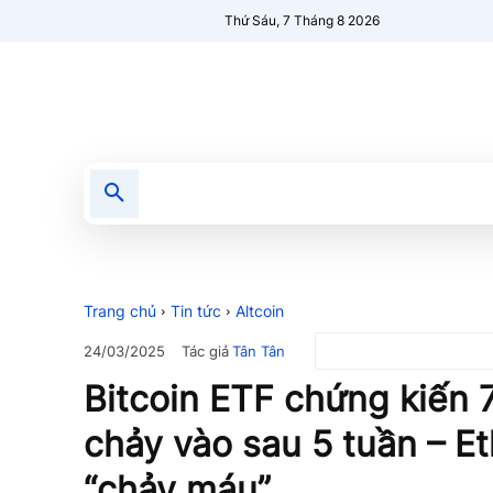
Thứ Sáu, 7 Tháng 8 2026
Tin tức
Nổi bật
Người Mới 🔥
Trang chủ
Tin tức
Altcoin
Tác giả
Tân Tân
24/03/2025
Bitcoin ETF chứng kiến ​​
chảy vào sau 5 tuần – 
“chảy máu”