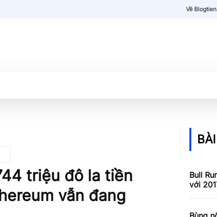
Về Blogtie
Kiến thức
More
BÀI
744 triệu đô la tiền
Bull Ru
với 201
Ethereum vẫn đang
Bùng nổ