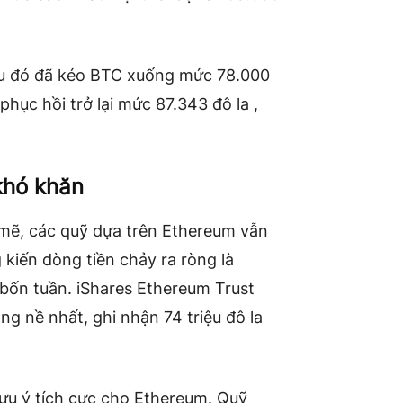
sau đó đã kéo BTC xuống mức 78.000
phục hồi trở lại mức 87.343 đô la
,
khó khăn
mẽ, các quỹ dựa trên Ethereum vẫn
g kiến
​​dòng tiền chảy ra ròng là
n bốn tuần. iShares Ethereum Trust
 nề nhất, ghi nhận 74 triệu đô la
ưu ý tích cực cho Ethereum. Quỹ