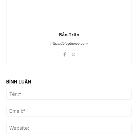
Bảo Trân
https://blogtienao.com
BÌNH LUẬN
Tên
Ema
Web