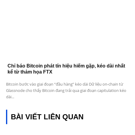
Chỉ báo Bitcoin phát tín hiệu hiếm gặp, kéo dài nhất
kể từ thảm họa FTX
Bitcoin bước vào giai đoạn “đầu hàng” kéo dài Dữ liệu on-chain từ
Glassnode cho thấy Bitcoin đang trải qua giai đoạn capitulation kéo
dài...
BÀI VIẾT LIÊN QUAN