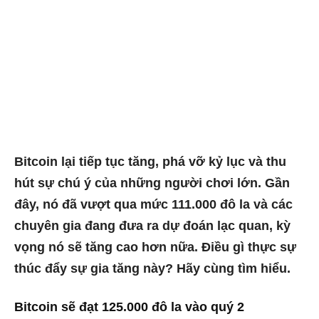
Bitcoin lại tiếp tục tăng, phá vỡ kỷ lục và thu
hút sự chú ý của những người chơi lớn. Gần
đây, nó đã vượt qua mức 111.000 đô la và các
chuyên gia đang đưa ra dự đoán lạc quan, kỳ
vọng nó sẽ tăng cao hơn nữa. Điều gì thực sự
thúc đẩy sự gia tăng này? Hãy cùng tìm hiểu.
Bitcoin sẽ đạt 125.000 đô la vào quý 2