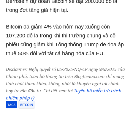
Bernstein dự đoán Bitcoin sẽ đạt 200.000 đô la
trong đợt tăng giá hiện tại.
Bitcoin đã giảm 4% vào hôm nay xuống còn
107.200 đô la
trong khi thị trường chung và cổ
phiếu cũng giảm khi Tổng thống Trump đe dọa áp
thuế 50% đối với tất cả hàng hóa của EU.
Disclaimer: Nghị quyết số 05/2025/NQ-CP ngày 9/9/2025 của
Chính phủ, toàn bộ thông tin trên Blogtienao.com chỉ mang
tính chất tham khảo, không phải là khuyến nghị tài chính
hay tư vấn đầu tư. Chi tiết xem tại
Tuyên bố miễn trừ trách
nhiệm pháp lý
.
TAGS
BITCOIN