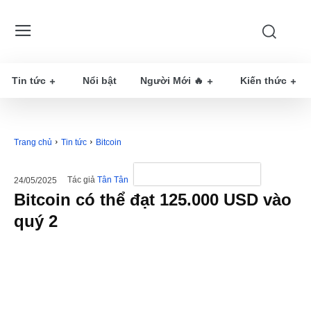
Tin tức
Nổi bật
Người Mới 🔥
Kiến thức
Trang chủ
Tin tức
Bitcoin
Tác giả
Tân Tân
24/05/2025
Bitcoin có thể đạt 125.000 USD vào
quý 2