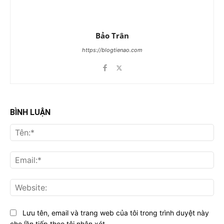
Bảo Trân
https://blogtienao.com
BÌNH LUẬN
Tên
Ema
Web
Lưu tên, email và trang web của tôi trong trình duyệt này
cho lần tiếp theo tôi nhận xét.