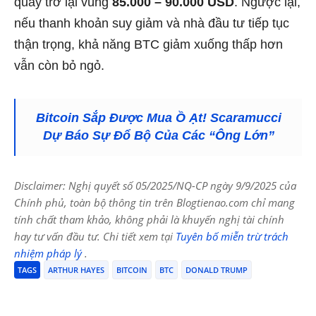
quay trở lại vùng
85.000 – 90.000 USD
. Ngược lại,
nếu thanh khoản suy giảm và nhà đầu tư tiếp tục
thận trọng, khả năng BTC giảm xuống thấp hơn
vẫn còn bỏ ngỏ.
Bitcoin Sắp Được Mua Ồ Ạt! Scaramucci
Dự Báo Sự Đổ Bộ Của Các “Ông Lớn”
Disclaimer: Nghị quyết số 05/2025/NQ-CP ngày 9/9/2025 của
Chính phủ, toàn bộ thông tin trên Blogtienao.com chỉ mang
tính chất tham khảo, không phải là khuyến nghị tài chính
hay tư vấn đầu tư. Chi tiết xem tại
Tuyên bố miễn trừ trách
nhiệm pháp lý
.
TAGS
ARTHUR HAYES
BITCOIN
BTC
DONALD TRUMP