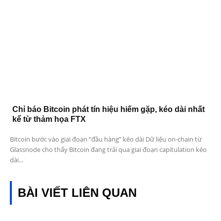
Chỉ báo Bitcoin phát tín hiệu hiếm gặp, kéo dài nhất
kể từ thảm họa FTX
Bitcoin bước vào giai đoạn “đầu hàng” kéo dài Dữ liệu on-chain từ
Glassnode cho thấy Bitcoin đang trải qua giai đoạn capitulation kéo
dài...
BÀI VIẾT LIÊN QUAN