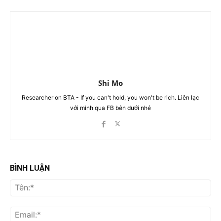
Shi Mo
Researcher on BTA - If you can't hold, you won't be rich. Liên lạc
với mình qua FB bên dưới nhé
BÌNH LUẬN
Tên
Ema