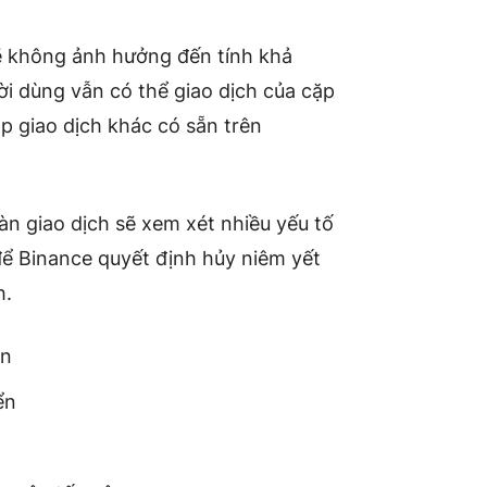
ẽ
không
ảnh hưởng đến tính khả
i dùng vẫn có thể giao dịch của cặp
ặp giao dịch khác có sẵn trên
àn giao dịch sẽ xem xét nhiều yếu tố
để Binance quyết định hủy niêm yết
h.
án
ển