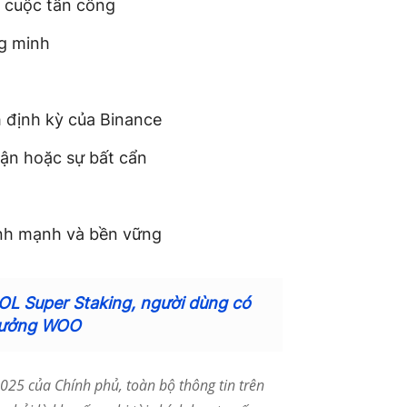
c cuộc tấn công
g minh
 định kỳ của Binance
lận hoặc sự bất cẩn
lành mạnh và bền vững
OL Super Staking, người dùng có
thưởng WOO
25 của Chính phủ, toàn bộ thông tin trên