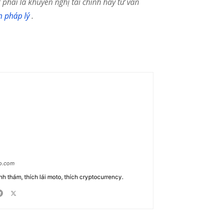
phải là khuyến nghị tài chính hay tư vấn
m pháp lý
.
ao.com
nh thám, thích lái moto, thích cryptocurrency.