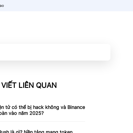
nao
 VIẾT LIÊN QUAN
ện tử có thể bị hack không và Binance
toàn vào năm 2025?
ush là gì? Nền tảng mang token