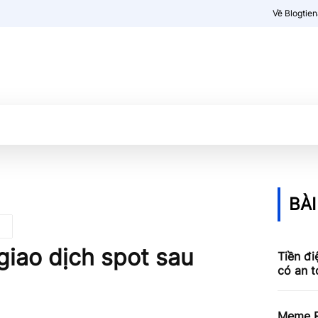
Về Blogtie
Kiến thức
More
BÀI
giao dịch spot sau
Tiền đi
có an 
Meme R