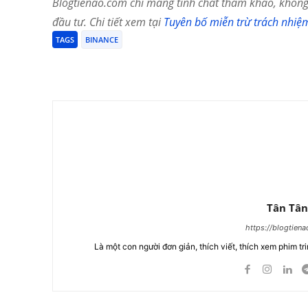
Blogtienao.com chỉ mang tính chất tham khảo, không 
đầu tư. Chi tiết xem tại
Tuyên bố miễn trừ trách nhiệ
TAGS
BINANCE
Chia Sẻ
Tân Tân
https://blogtien
Là một con người đơn giản, thích viết, thích xem phim tri