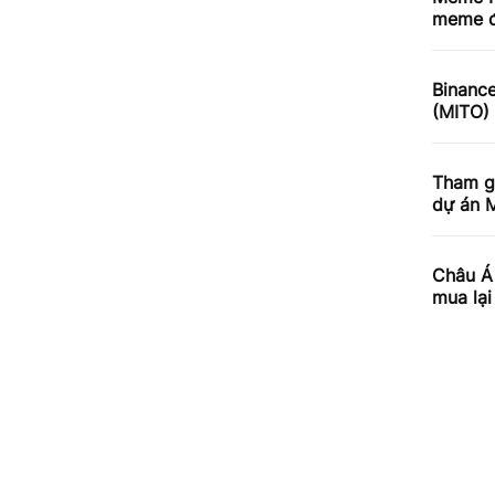
meme đ
Binance
(MITO)
Tham gi
dự án 
Châu Á 
mua lại