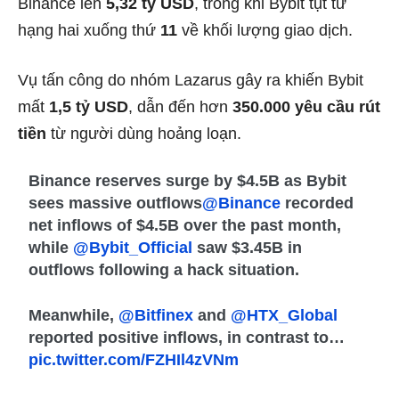
Binance lên
5,32 tỷ USD
, trong khi Bybit tụt từ
hạng hai xuống thứ
11
về khối lượng giao dịch.
Vụ tấn công do nhóm Lazarus gây ra khiến Bybit
mất
1,5 tỷ USD
, dẫn đến hơn
350.000 yêu cầu rút
tiền
từ người dùng hoảng loạn.
Binance reserves surge by $4.5B as Bybit
sees massive outflows
@Binance
recorded
net inflows of $4.5B over the past month,
while
@Bybit_Official
saw $3.45B in
outflows following a hack situation.
Meanwhile,
@Bitfinex
and
@HTX_Global
reported positive inflows, in contrast to…
pic.twitter.com/FZHIl4zVNm