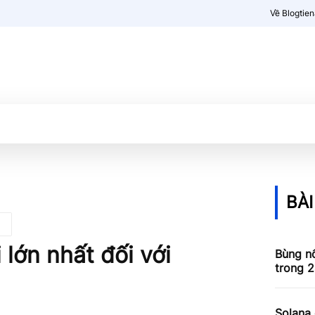
Về Blogtie
Kiến thức
More
BÀI
 lớn nhất đối với
Bùng nổ
trong 2
Solana 