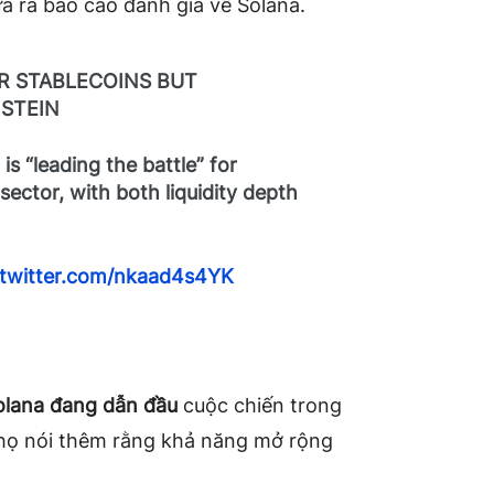
ưa ra báo cáo đánh giá về Solana.
OR STABLECOINS BUT
NSTEIN
a
is “leading the battle” for
ector, with both liquidity depth
.twitter.com/nkaad4s4YK
lana đang dẫn đầu
cuộc chiến trong
, họ nói thêm rằng khả năng mở rộng