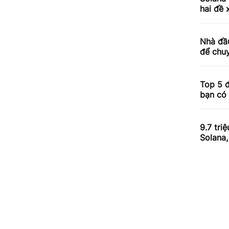
hai đề 
Nhà đầ
để chuy
Top 5 đ
bạn có 
9.7 tri
Solana