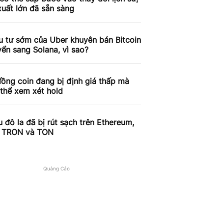
xuất lớn đã sẵn sàng
u tư sớm của Uber khuyên bán Bitcoin
ển sang Solana, vì sao?
ồng coin đang bị định giá thấp mà
thể xem xét hold
ệu đô la đã bị rút sạch trên Ethereum,
, TRON và TON
Quảng Cáo