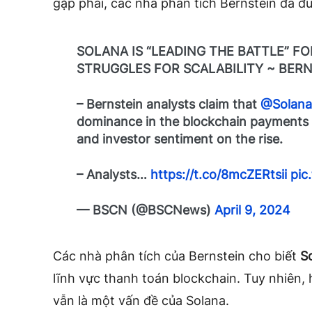
gặp phải, các nhà phân tích Bernstein đã đ
SOLANA IS “LEADING THE BATTLE” F
STRUGGLES FOR SCALABILITY ~ BER
– Bernstein analysts claim that
@Solan
dominance in the blockchain payments s
and investor sentiment on the rise.
– Analysts…
https://t.co/8mcZERtsii
pic
— BSCN (@BSCNews)
April 9, 2024
Các nhà phân tích của Bernstein cho biết
So
lĩnh vực thanh toán blockchain. Tuy nhiên
vẫn là một vấn đề của Solana.