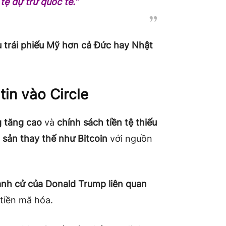
tệ dự trữ quốc tế.”
u trái phiếu Mỹ hơn cả Đức hay Nhật
tin vào Circle
g tăng cao
và
chính sách tiền tệ thiếu
i sản thay thế như Bitcoin
với nguồn
ranh cử của Donald Trump liên quan
 tiền mã hóa.