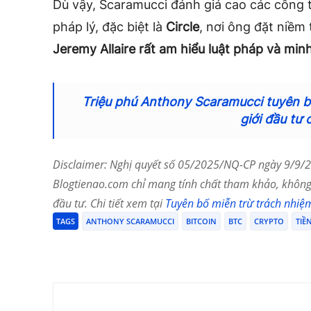
Dù vậy, Scaramucci đánh giá cao các công t
pháp lý, đặc biệt là
Circle
, nơi ông đặt niềm 
Jeremy Allaire rất am hiểu luật pháp và min
Triệu phú Anthony Scaramucci tuyên bố
giới đầu tư 
Disclaimer: Nghị quyết số 05/2025/NQ-CP ngày 9/9/20
Blogtienao.com chỉ mang tính chất tham khảo, không 
đầu tư. Chi tiết xem tại
Tuyên bố miễn trừ trách nhiệ
TAGS
ANTHONY SCARAMUCCI
BITCOIN
BTC
CRYPTO
TIỀ
Chia Sẻ