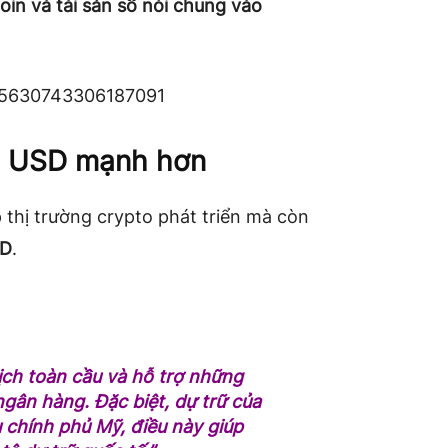
oin và tài sản số nói chung vào
925630743306187091
ng USD mạnh hơn
 thị trường crypto phát triển mà còn
SD
.
dịch toàn cầu và hỗ trợ những
gân hàng. Đặc biệt, dự trữ của
u chính phủ Mỹ, điều này giúp