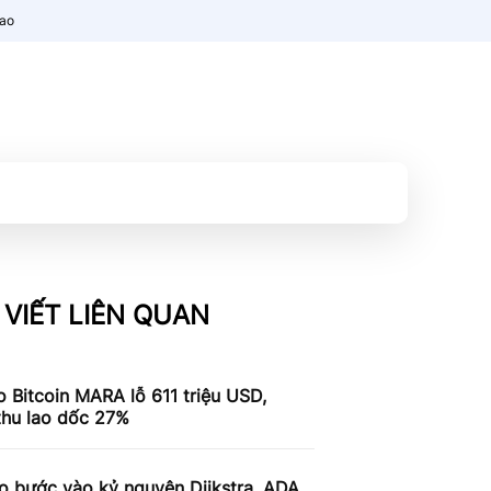
nao
 VIẾT LIÊN QUAN
 Bitcoin MARA lỗ 611 triệu USD,
thu lao dốc 27%
o bước vào kỷ nguyên Dijkstra, ADA