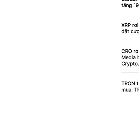
tăng 1
XRP rơi
đặt cư
CRO rơ
Media b
Crypto
TRON th
mua: T