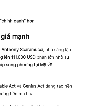
 “chính danh” hơn
g giá mạnh
,
Anthony Scaramucci
, nhà sáng lập
ng lên 111.000 USD
phần lớn nhờ sự
háp song phương tại Mỹ về
able Act
và
Genius Act
đang tạo nền
ường tiền mã hóa.