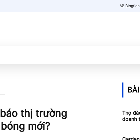
Về Blogtie
Kiến thức
More
BÀI
báo thị trường
Thợ đào
doanh 
 bóng mới?
Cardan