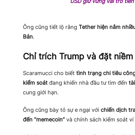
USD giữ vững vai trò tiền 
Ông cũng tiết lộ rằng
Tether hiện nắm nhiề
Bản
.
Chỉ trích Trump và đặt niềm 
Scaramucci cho biết
tình trạng chi tiêu côn
kiểm soát
đang khiến nhà đầu tư tìm đến
tà
cung giới hạn.
Ông cũng bày tỏ sự e ngại với
chiến dịch t
đến “memecoin”
và chính sách kiểm soát ví