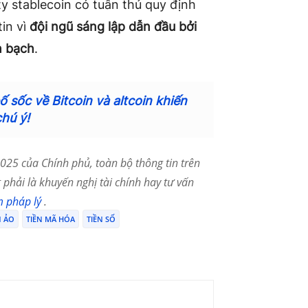
y stablecoin có tuân thủ quy định
tin vì
đội ngũ sáng lập dẫn đầu bởi
h bạch
.
 sốc về Bitcoin và altcoin khiến
chú ý!
25 của Chính phủ, toàn bộ thông tin trên
phải là khuyến nghị tài chính hay tư vấn
m pháp lý
.
N ẢO
TIỀN MÃ HÓA
TIỀN SỐ