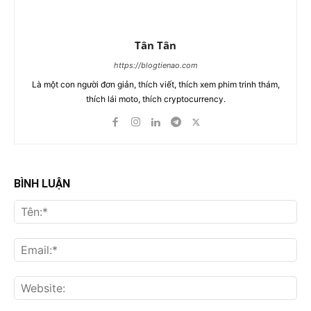
Tân Tân
https://blogtienao.com
Là một con người đơn giản, thích viết, thích xem phim trinh thám,
thích lái moto, thích cryptocurrency.
BÌNH LUẬN
Tên
Ema
Web