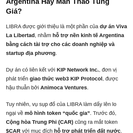
Argentina Hay Màn Thao Túng
Giá?
LIBRA được giới thiệu là một phần của
dự án Viva
La Libertad
, nhằm
hỗ trợ nền kinh tế Argentina
bằng cách tài trợ cho các doanh nghiệp và
startup địa phương
.
Dự án có liên kết với
KIP Network Inc.
, đơn vị
phát triển
giao thức web3 KIP Protocol
, được
hậu thuẫn bởi
Animoca Ventures
.
Tuy nhiên, vụ sụp đổ của LIBRA làm dấy lên lo
ngại về
mô hình token “quốc gia”
. Trước đó,
Cộng hòa Trung Phi (CAR)
cũng ra mắt token
$CAR
với mục đích
hỗ trợ phát triển đất nước
.