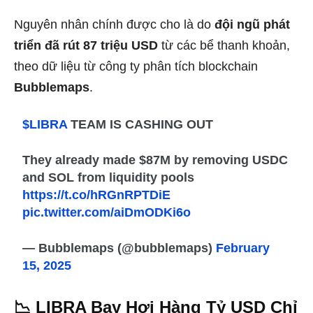
Nguyên nhân chính được cho là do
đội ngũ phát
triển đã rút 87 triệu USD
từ các bể thanh khoản,
theo dữ liệu từ công ty phân tích blockchain
Bubblemaps
.
$LIBRA
TEAM IS CASHING OUT
They already made $87M by removing USDC
and SOL from liquidity pools
https://t.co/hRGnRPTDiE
pic.twitter.com/aiDmODKi6o
— Bubblemaps (@bubblemaps)
February
15, 2025
📉 LIBRA Bay Hơi Hàng Tỷ USD Chỉ