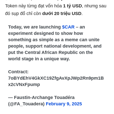
Token này từng đạt vốn hóa
1 tỷ USD
, nhưng sau
đó sụp đổ chỉ còn
dưới 20 triệu USD
.
Today, we are launching
$CAR
– an
experiment designed to show how
something as simple as a meme can unite
people, support national development, and
put the Central African Republic on the
world stage in a unique way.
Contract:
7oBYdEhV4GkXC19ZfgAvXpJWp2Rn9pm1B
x2cVNxFpump
— Faustin-Archange Touadéra
(@FA_Touadera)
February 9, 2025