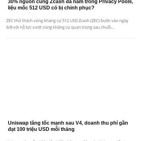
30% nguồn cung Zcash đã nằm trong Privacy Pools,
liệu mốc 512 USD có bị chinh phục?
ZEC thử thách vùng kháng cự 512 USD Zcash (ZEC) bước vào ngày
6/8 với nỗ lực vượt vùng kháng cự quan trọng sau chuỗi...
Uniswap tăng tốc mạnh sau V4, doanh thu phí gần
đạt 100 triệu USD mỗi tháng