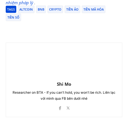
nhiệm pháp lý
.
TAGS
ALTCOIN
BNB
CRYPTO
TIỀN ẢO
TIỀN MÃ HÓA
TIỀN SỐ
Shi Mo
Researcher on BTA - If you can't hold, you won't be rich. Liên lạc
với mình qua FB bên dưới nhé