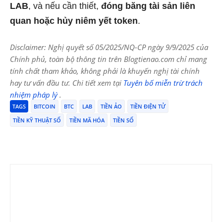
LAB
, và nếu cần thiết,
đóng băng tài sản liên
quan hoặc hủy niêm yết token
.
Disclaimer: Nghị quyết số 05/2025/NQ-CP ngày 9/9/2025 của
Chính phủ, toàn bộ thông tin trên Blogtienao.com chỉ mang
tính chất tham khảo, không phải là khuyến nghị tài chính
hay tư vấn đầu tư. Chi tiết xem tại
Tuyên bố miễn trừ trách
nhiệm pháp lý
.
TAGS
BITCOIN
BTC
LAB
TIỀN ẢO
TIỀN ĐIỆN TỬ
TIỀN KỸ THUẬT SỐ
TIỀN MÃ HÓA
TIỀN SỐ