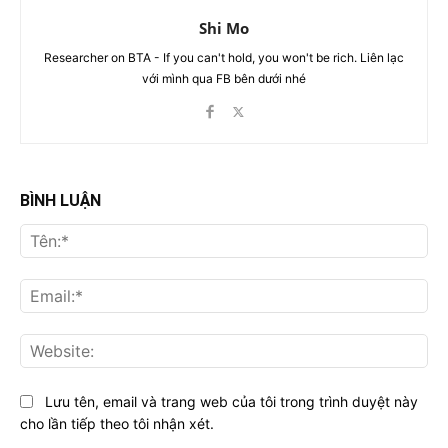
Shi Mo
Researcher on BTA - If you can't hold, you won't be rich. Liên lạc
với mình qua FB bên dưới nhé
BÌNH LUẬN
Tên
Ema
Web
Lưu tên, email và trang web của tôi trong trình duyệt này
cho lần tiếp theo tôi nhận xét.