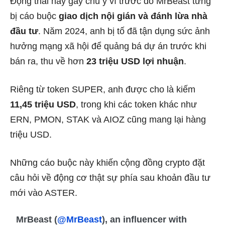
Động thái này gây chú ý vì trước đó MrBeast từng
bị cáo buộc
giao dịch nội gián và đánh lừa nhà
đầu tư
. Năm 2024, anh bị tố đã tận dụng sức ảnh
hưởng mạng xã hội để quảng bá dự án trước khi
bán ra, thu về hơn
23 triệu USD lợi nhuận
.
Riêng từ token SUPER, anh được cho là kiếm
11,45 triệu USD
, trong khi các token khác như
ERN, PMON, STAK và AIOZ cũng mang lại hàng
triệu USD.
Những cáo buộc này khiến cộng đồng crypto đặt
câu hỏi về động cơ thật sự phía sau khoản đầu tư
mới vào ASTER.
MrBeast (
@MrBeast
), an influencer with