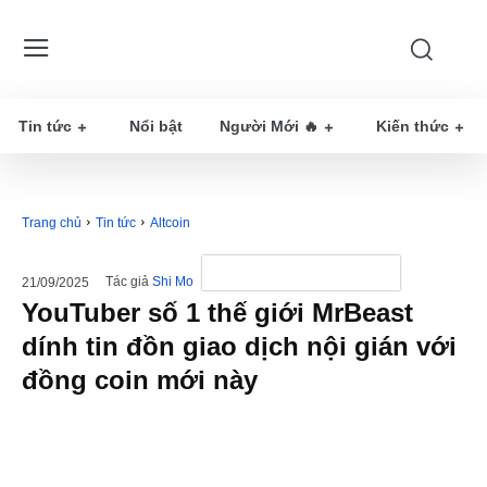
Tin tức
Nổi bật
Người Mới 🔥
Kiến thức
Trang chủ
Tin tức
Altcoin
Tác giả
Shi Mo
21/09/2025
YouTuber số 1 thế giới MrBeast
dính tin đồn giao dịch nội gián với
đồng coin mới này