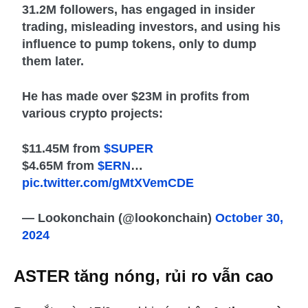
31.2M followers, has engaged in insider
trading, misleading investors, and using his
influence to pump tokens, only to dump
them later.
He has made over $23M in profits from
various crypto projects:
$11.45M from
$SUPER
$4.65M from
$ERN
…
pic.twitter.com/gMtXVemCDE
— Lookonchain (@lookonchain)
October 30,
2024
ASTER tăng nóng, rủi ro vẫn cao