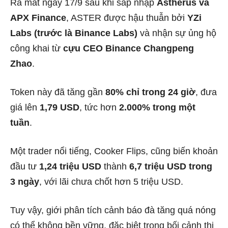
Ra mắt ngày 17/9 sau khi sáp nhập
Astherus và
APX Finance
, ASTER được hậu thuẫn bởi
YZi
Labs (trước là Binance Labs)
và nhận sự ủng hộ
công khai từ
cựu CEO Binance Changpeng
Zhao
.
Token này đã tăng gần
80% chỉ trong 24 giờ
, đưa
giá lên
1,79 USD
, tức hơn
2.000% trong một
tuần
.
Một trader nổi tiếng, Cooker Flips, cũng biến khoản
đầu tư
1,24 triệu USD
thành
6,7 triệu USD trong
3 ngày
, với lãi chưa chốt hơn 5 triệu USD.
Tuy vậy, giới phân tích cảnh báo đà tăng quá nóng
có thể không bền vững, đặc biệt trong bối cảnh thị