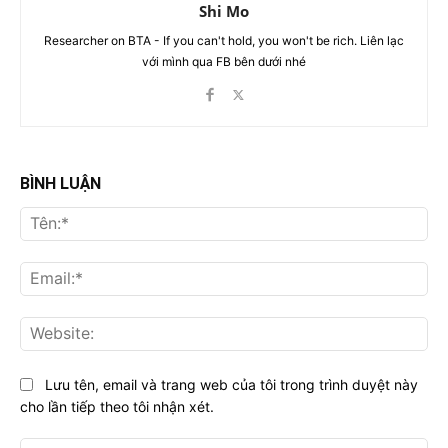
Shi Mo
Researcher on BTA - If you can't hold, you won't be rich. Liên lạc
với mình qua FB bên dưới nhé
BÌNH LUẬN
Tên
Ema
Web
Lưu tên, email và trang web của tôi trong trình duyệt này
cho lần tiếp theo tôi nhận xét.