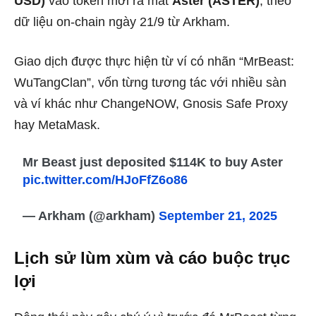
USD)
vào token mới ra mắt
Aster (ASTER)
, theo
dữ liệu on-chain ngày 21/9 từ Arkham.
Giao dịch được thực hiện từ ví có nhãn “MrBeast:
WuTangClan”, vốn từng tương tác với nhiều sàn
và ví khác như ChangeNOW, Gnosis Safe Proxy
hay MetaMask.
Mr Beast just deposited $114K to buy Aster
pic.twitter.com/HJoFfZ6o86
— Arkham (@arkham)
September 21, 2025
Lịch sử lùm xùm và cáo buộc trục
lợi