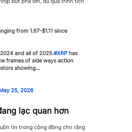
hịp bứt phá lớn, dù quá trình tích
nging from 1.67-$1.11 since
 2024 and all of 2025.
#XRP
has
me frames of side ways action
vestors showing…
May 25, 2026
đang lạc quan hơn
uồn tin trong cộng đồng cho rằng