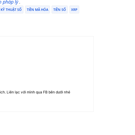
m pháp lý
.
 KỸ THUẬT SỐ
TIỀN MÃ HÓA
TIỀN SỐ
XRP
rich. Liên lạc với mình qua FB bên dưới nhé