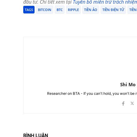
đầu tư. Chi tiết xem tại
Tuyên bố miễn trừ trách nhiệ
TAGS
BITCOIN
BTC
RIPPLE
TIỀN ẢO
TIỀN ĐIỆN TỬ
TIỀN
Chia Sẻ
Shi Mo
Researcher on BTA - If you can't hold, you won't be 
BÌNH LUẬN