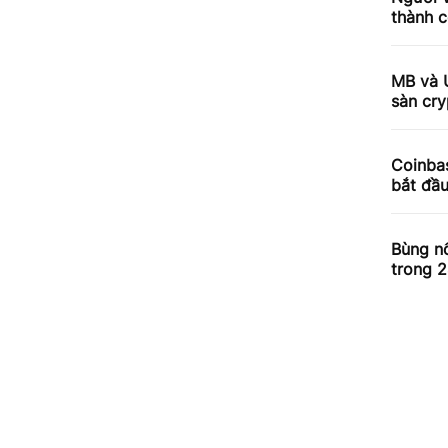
thành c
MB và 
sàn cry
Coinbas
bắt đầ
Bùng nổ
trong 2