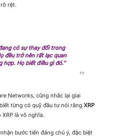
rõ rệt.
đang có sự thay đổi trong
ọ đều trở nên rất lạc quan
 hợp. Họ biết điều gì đó.”
are Networks, cũng nhắc lại giai
iết từng có quỹ đầu tư nói rằng
XRP
 XRP là vô nghĩa.
i nhận bước tiến đáng chú ý, đặc biệt