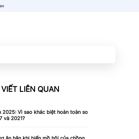
nao
 VIẾT LIÊN QUAN
n 2025: Vì sao khác biệt hoàn toàn so
7 và 2021?
ợ ân hận khi biến mồ hôi của chồng