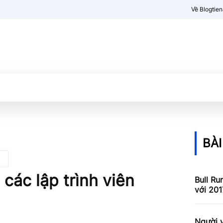
Về Blogtie
Kiến thức
More
BÀI
 các lập trình viên
Bull Ru
với 201
Người v