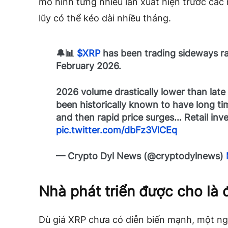
mô hình từng nhiều lần xuất hiện trước các n
lũy có thể kéo dài nhiều tháng.
🔔📊
$XRP
has been trading sideways ra
February 2026.
2026 volume drastically lower than late
been historically known to have long ti
and then rapid price surges… Retail in
pic.twitter.com/dbFz3VlCEq
— Crypto Dyl News (@cryptodylnews)
Nhà phát triển được cho là 
Dù giá XRP chưa có diễn biến mạnh, một ng