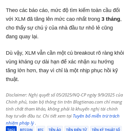
Theo các báo cáo, mức độ tìm kiếm toàn cầu đối
với XLM đã tăng lên mức cao nhất trong
3 tháng
,
cho thấy sự chú ý của nhà đầu tư nhỏ lẻ cũng
đang quay lại.
Dù vậy, XLM vẫn cần một cú breakout rõ ràng khỏi
vùng kháng cự dài hạn để xác nhận xu hướng
tăng lớn hơn, thay vì chỉ là một nhịp phục hồi kỹ
thuật.
Disclaimer: Nghị quyết số 05/2025/NQ-CP ngày 9/9/2025 của
Chính phủ, toàn bộ thông tin trên Blogtienao.com chỉ mang
tính chất tham khảo, không phải là khuyến nghị tài chính
hay tư vấn đầu tư. Chi tiết xem tại
Tuyên bố miễn trừ trách
nhiệm pháp lý
.
TAGS
BITCOIN
BTC
TIỀN ẢO
TIỀN ĐIỆN TỬ
TIỀN KỸ THUẬT SỐ