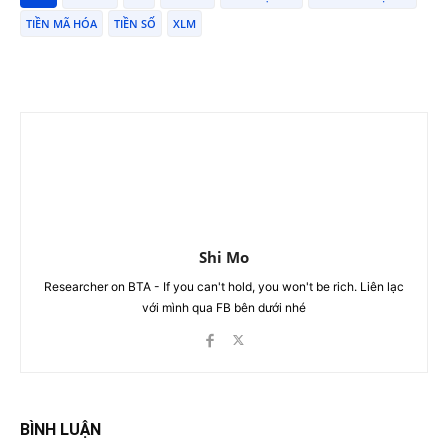
TIỀN MÃ HÓA
TIỀN SỐ
XLM
Shi Mo
Researcher on BTA - If you can't hold, you won't be rich. Liên lạc
với mình qua FB bên dưới nhé
BÌNH LUẬN