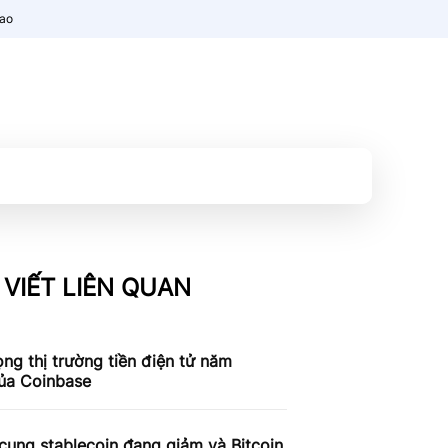
nao
 VIẾT LIÊN QUAN
ọng thị trường tiền điện tử năm
ủa Coinbase
ung stablecoin đang giảm và Bitcoin