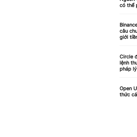
có thể 
Binance
câu chu
giới tiề
Circle 
lệnh th
pháp lý
Open US
thức cá