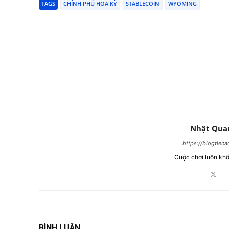
TAGS
CHÍNH PHỦ HOA KỲ
STABLECOIN
WYOMING
Chia Sẻ
Nhật Qua
https://blogtien
Cuộc chơi luôn khố
BÌNH LUẬN