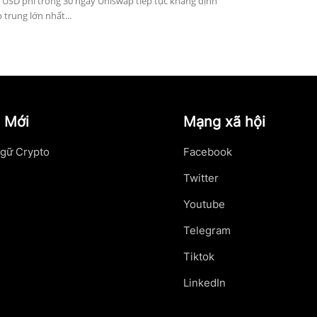
 USD phí trong 30 ngày Uniswap tiếp tục khẳng định
p trung lớn nhất...
 Mới
Mạng xã hội
gữ Crypto
Facebook
Twitter
Youtube
Telegram
Tiktok
LinkedIn