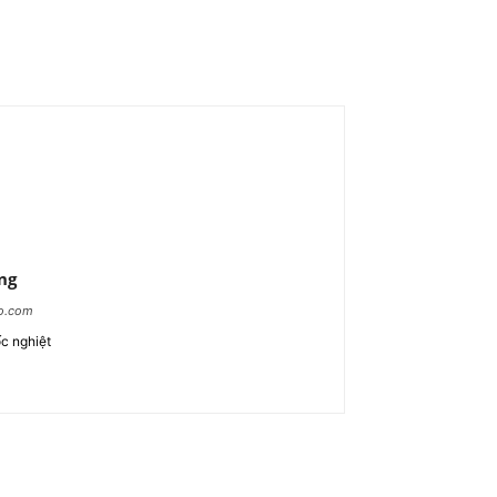
ng
ao.com
c nghiệt