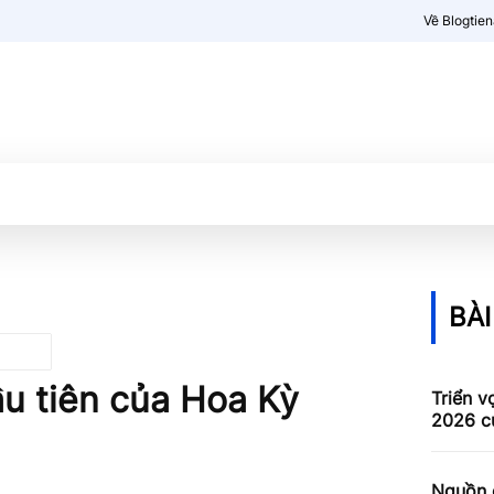
Về Blogtie
Kiến thức
More
BÀI
u tiên của Hoa Kỳ
Triển v
2026 c
Nguồn c