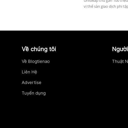
Uniswap thu gần 100 triệu
vị thế sàn giao dịch phi tậ
Về chúng tôi
Người
Về Blogtienao
Thuật N
Liên Hệ
Advertise
Tuyển dụng