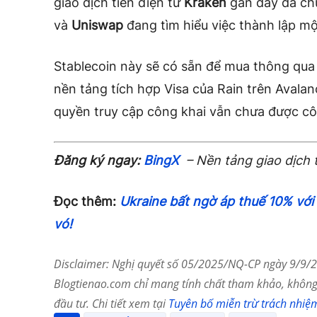
giao dịch tiền điện tử
Kraken
gần đây đã chu
và
Uniswap
đang tìm hiểu việc thành lập mộ
Stablecoin này sẽ có sẵn để mua thông qua
nền tảng tích hợp Visa của Rain trên Avala
quyền truy cập công khai vẫn chưa được cô
Đăng ký ngay:
BingX
– Nền tảng giao dịch 
Đọc thêm:
Ukraine bất ngờ áp thuế 10% với 
vó!
Disclaimer: Nghị quyết số 05/2025/NQ-CP ngày 9/9/20
Blogtienao.com chỉ mang tính chất tham khảo, không 
đầu tư. Chi tiết xem tại
Tuyên bố miễn trừ trách nhiệ