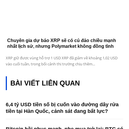
Chuyên gia dự báo XRP sẽ có cú đảo chiều mạnh
nhất lịch sử, nhưng Polymarket không đồng tình
XRP giữ được vùng hỗ trợ 1 USD XRP đã giảm về khoảng 1,02 USD
vào cuối tuần, trong bối cảnh thị trường chịu thêm...
BÀI VIẾT LIÊN QUAN
6,4 tỷ USD tiền số bị cuốn vào đường dây rửa
tiền tại Hàn Quốc, cảnh sát đang bất lực?
Bitcoin hồi phục mạnh, phe mua trở lại: BTC có