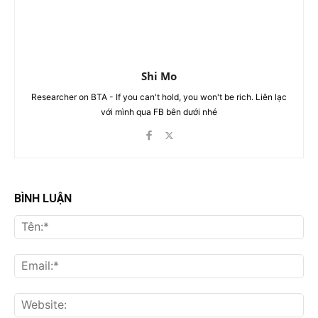
Shi Mo
Researcher on BTA - If you can't hold, you won't be rich. Liên lạc
với mình qua FB bên dưới nhé
BÌNH LUẬN
Tên
Ema
Web