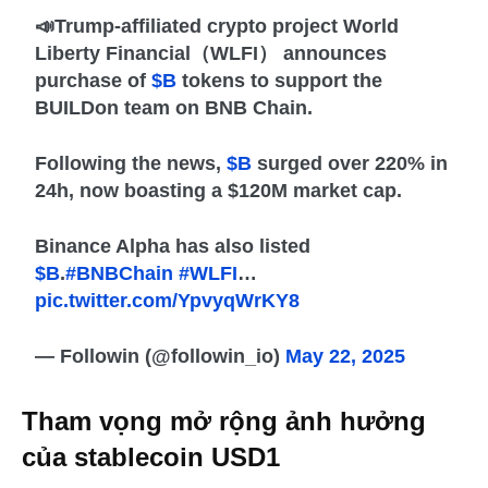
📣Trump-affiliated crypto project World
Liberty Financial（WLFI） announces
purchase of
$B
tokens to support the
BUILDon team on BNB Chain.
Following the news,
$B
surged over 220% in
24h, now boasting a $120M market cap.
Binance Alpha has also listed
$B
.
#BNBChain
#WLFI
…
pic.twitter.com/YpvyqWrKY8
— Followin (@followin_io)
May 22, 2025
Tham vọng mở rộng ảnh hưởng
của stablecoin USD1