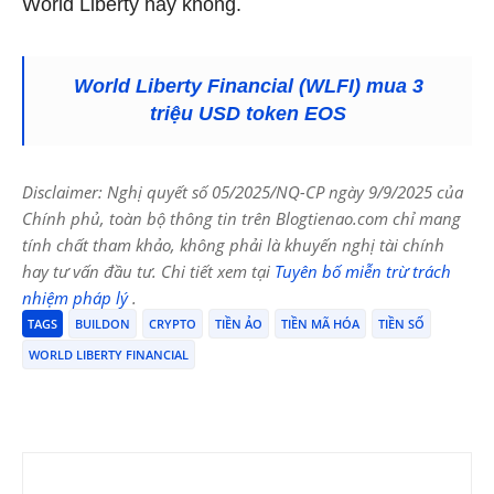
World Liberty hay không.
World Liberty Financial (WLFI) mua 3
triệu USD token EOS
Disclaimer: Nghị quyết số 05/2025/NQ-CP ngày 9/9/2025 của
Chính phủ, toàn bộ thông tin trên Blogtienao.com chỉ mang
tính chất tham khảo, không phải là khuyến nghị tài chính
hay tư vấn đầu tư. Chi tiết xem tại
Tuyên bố miễn trừ trách
nhiệm pháp lý
.
TAGS
BUILDON
CRYPTO
TIỀN ẢO
TIỀN MÃ HÓA
TIỀN SỐ
WORLD LIBERTY FINANCIAL