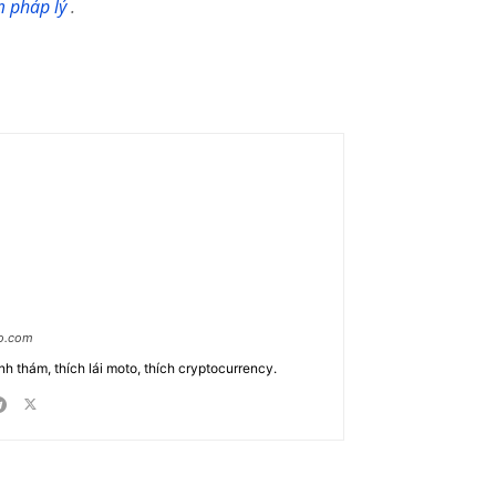
m pháp lý
.
ao.com
nh thám, thích lái moto, thích cryptocurrency.