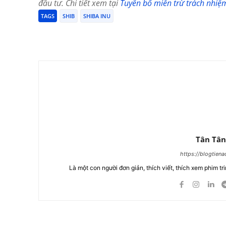
đầu tư. Chi tiết xem tại
Tuyên bố miễn trừ trách nhiệ
TAGS
SHIB
SHIBA INU
Chia Sẻ
Tân Tân
https://blogtien
Là một con người đơn giản, thích viết, thích xem phim tri