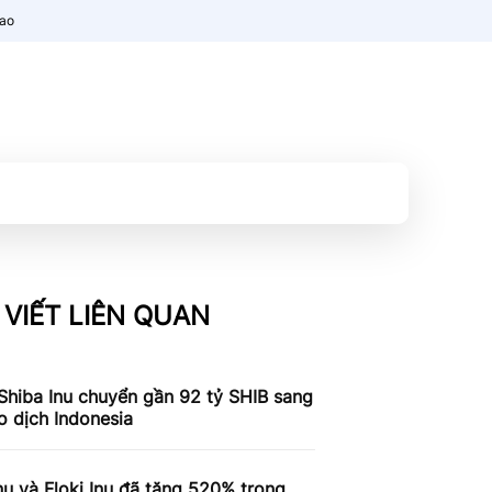
nao
 VIẾT LIÊN QUAN
Shiba Inu chuyển gần 92 tỷ SHIB sang
o dịch Indonesia
nu và Floki Inu đã tăng 520% ​​trong