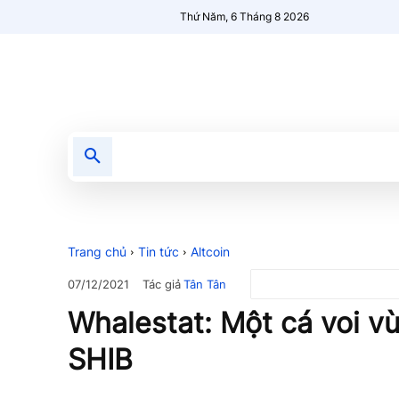
Thứ Năm, 6 Tháng 8 2026
Tin tức
Nổi bật
Người Mới 🔥
Trang chủ
Tin tức
Altcoin
Tác giả
Tân Tân
07/12/2021
Whalestat: Một cá voi v
SHIB