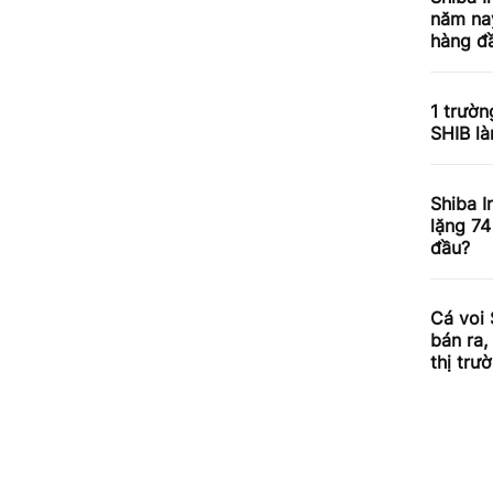
năm nay
hàng đầ
1 trườn
SHIB l
Shiba I
lặng 74
đầu?
Cá voi 
bán ra,
thị trư