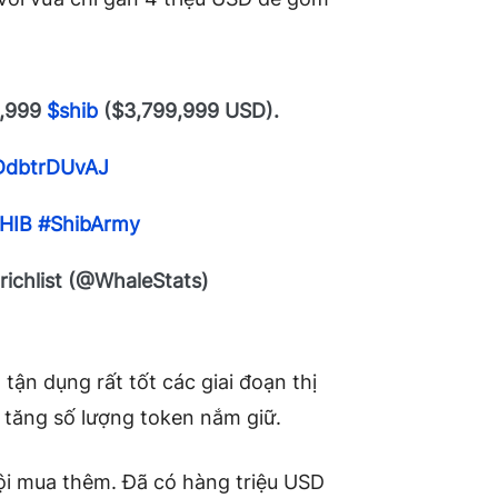
9,999
$shib
($3,799,999 USD).
/DdbtrDUvAJ
HIB
#ShibArmy
richlist (@WhaleStats)
tận dụng rất tốt các giai đoạn thị
tăng số lượng token nắm giữ.
ội mua thêm. Đã có hàng triệu USD