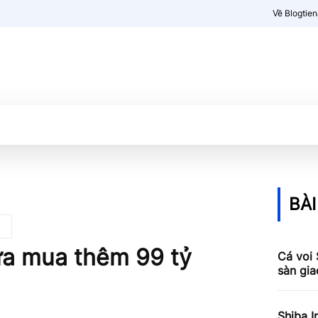
Về Blogtie
Kiến thức
More
BÀI
ừa mua thêm 99 tỷ
Cá voi 
sàn gia
Shiba I