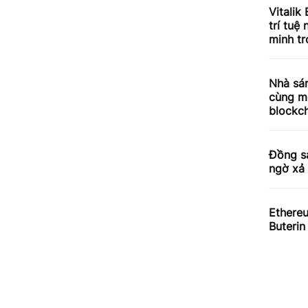
Vitalik
trí tuệ
minh tr
Nhà sá
cùng mộ
blockc
Đồng sá
ngờ xả 
Ethereu
Buterin